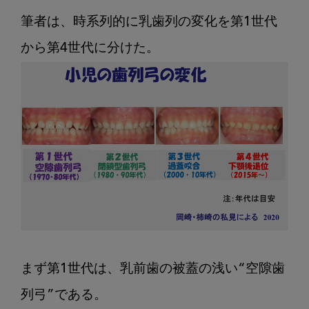
期
筆者は、時系列的に乳歯列の変化を第1世代
に
お
け
る
咬
合
の
変
化
そ
の
8
第
2
まず第1世代は、乳前歯の被蓋の浅い“空隙歯
世
列弓”である。

代