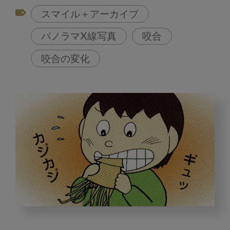
スマイル＋アーカイブ
パノラマX線写真
咬合
咬合の変化
発
達