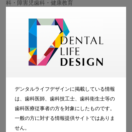
科・障害児歯科・健康教育
所属学会等
日本小児歯科学会：指導医
日本障害者歯科学会：認定医 評議員
日本口腔衛生学会：認定医，他
歯科豆知識
「Dr.オカザキのまるごと歯学」で
は、様々な角度から、歯学についてお話ししま
す。
デンタルライフデザインに掲載している情報
人が噛む効果について、また動物と食物の関
は、歯科医師、歯科技工士、歯科衛生士等の
係、治療の組立て、食べることと命について。
歯科医療従事者の方を対象にしたものです。
知っているようで知らなかった、歯に関する目
一般の方に対する情報提供サイトではありま
からウロコのコラムです！
せん。