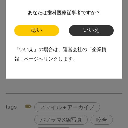
あなたは歯科医療従事者ですか？
岡崎先生ホームページ：
https://okazaki8020.sakura.ne.jp/
はい
いいえ
岡崎先生の記事のバックナンバー：
「いいえ」の場合は、運営会社の「企業情
報」ページへリンクします。
https://www3.dental-plaza.com/writer/y-
okazaki/
tags
スマイル＋アーカイブ
パノラマX線写真
咬合