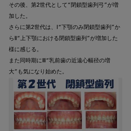
の
その後、第2世代として“閉鎖型歯列弓”が増
乳
加した。

歯
列
さらに第2世代は、Ⅰ“下顎のみ閉鎖型歯列”か
らⅡ“上下顎における閉鎖型歯列”が増加した
様に感じる。　

また同時期にⅢ“乳前歯の近遠心幅径の増