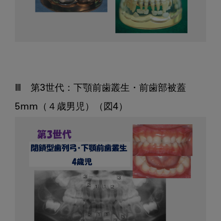
Ⅲ　第3世代：下顎前歯叢生・前歯部被蓋