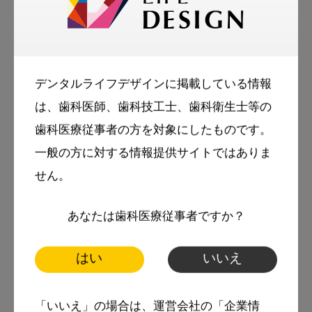
これらが萌出と伴に正常な位置となるのは口
唇圧や舌圧によるものである。

従って、下顎乳前歯の叢生はこれらの圧力の
デンタルライフデザインに掲載している情報
不足、あるいは過蓋咬合のため上顎歯列弓に
は、歯科医師、歯科技工士、歯科衛生士等の
よりロックされることが考えられる。

歯科医療従事者の方を対象にしたものです。
一般の方に対する情報提供サイトではありま
せん。
あなたは歯科医療従事者ですか？
はい
いいえ
「いいえ」の場合は、運営会社の「企業情