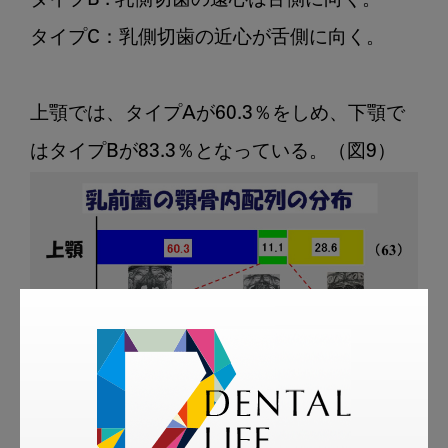
タイプB : 乳側切歯の遠心は舌側に向く。

タイプC：乳側切歯の近心が舌側に向く。

上顎では、タイプAが60.3％をしめ、下顎で