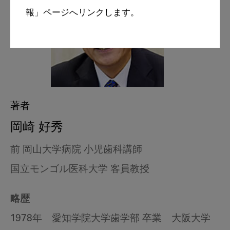
報」ページへリンクします。
著者
岡崎 好秀
前 岡山大学病院 小児歯科講師
国立モンゴル医科大学 客員教授
略歴
1978年 愛知学院大学歯学部 卒業 大阪大学