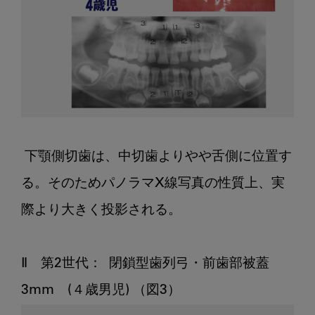
 下顎側切歯は、中切歯よりやや舌側に位置す
る。そのためパノラマX線写真の性質上、実
際より大きく投影される。   

Ⅱ　第2世代：  閉鎖型歯列弓・前歯部被蓋