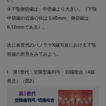
い。

③下顎側切歯は、中切歯より大きい。（下顎
中切歯の近遠心径は 5.45mm、側切歯は  
6.12mmである）。

次に各世代のパノラマX線写真における下顎
前歯の所見をみてみよう。

Ⅰ　第1世代：空隙型歯列弓・切端咬合（4歳