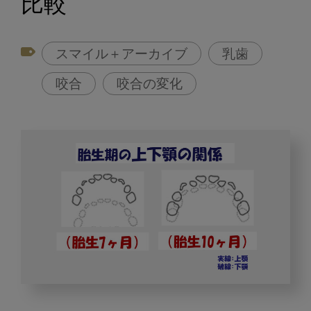
比較
スマイル＋アーカイブ
乳歯
咬合
咬合の変化
発
達