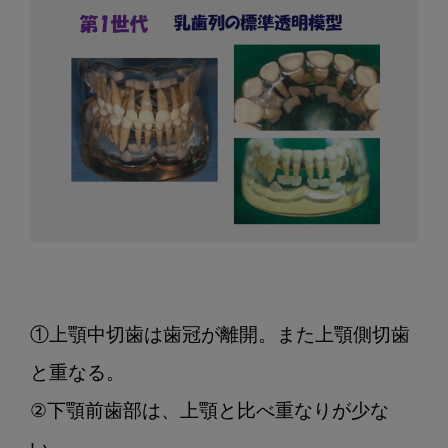
3
世
代
の
パ
ノ
ラ
マ
X
線
写
真
の
①上顎中切歯は歯冠が離開。また上顎側切歯
比
と重なる。

較
②下顎前歯部は、上顎と比べ重なりが少な