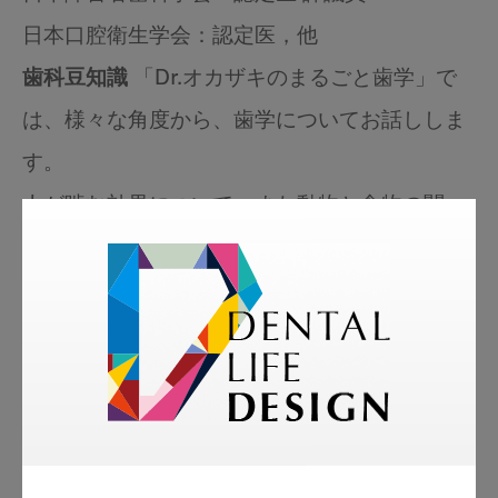
日本口腔衛生学会：認定医，他
歯科豆知識
「Dr.オカザキのまるごと歯学」で
は、様々な角度から、歯学についてお話ししま
す。
人が噛む効果について、また動物と食物の関
係、治療の組立て、食べることと命について。
知っているようで知らなかった、歯に関する目
からウロコのコラムです！
岡崎先生ホームページ：
https://okazaki8020.sakura.ne.jp/