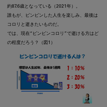
ル
フ
約87.6歳となっている（2021年）。

レ
誰もが、ピンピンした人生を楽しみ、最後は
イ
コロリと逝きたいものだ。

ル
を
では、現在“ピンピンコロリ”で逝ける方はど
ど
う
伝
え
る
か？
そ
の
3
3
つ
の