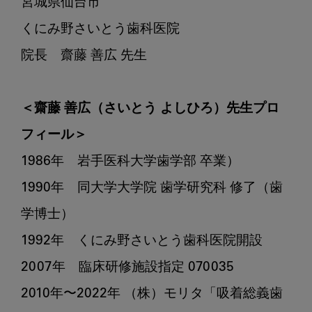
宮城県仙台市

歯
科
くにみ野さいとう歯科医院

に
院長　齋藤 善広 先生

た
ど
り
＜齋藤 善広（さいとう よしひろ）先生プロ
着
フィール＞
い
た
1986年　岩手医科大学歯学部 卒業）

ワ
1990年　同大学大学院 歯学研究科 修了（歯
ケ
＜
学博士）

Part1
1992年　くにみ野さいとう歯科医院開設

＞
2007年　臨床研修施設指定 070035

2010年〜2022年 （株）モリタ「吸着総義歯