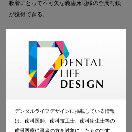
吸着にとって不可欠な義歯床辺縁の全周封鎖
が獲得できる。

若い先生が総義歯を学ぶ意
義とは
-- あらためて、現在の無歯顎患者の状況や総
義歯治療に関して思うことがあれば教えてく
デンタルライフデザインに掲載している情報
ださい
は、歯科医師、歯科技工士、歯科衛生士等の
歯周治療の発展や国民的な予防意識の高まり
歯科医療従事者の方を対象にしたものです。