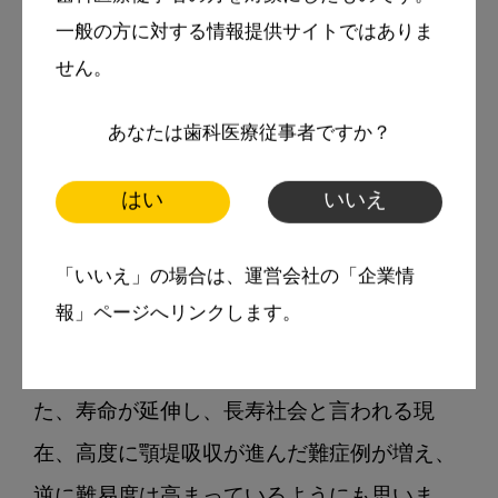
から、現在、無歯顎患者は減少傾向にあり、
一般の方に対する情報提供サイトではありま
せん。
都心部ではあまり見かけなくなりました。ま
た、若い世代ほどDMF指数が低く、人口動態
あなたは歯科医療従事者ですか？
から考えても今後、無歯顎患者はさらに減る
はい
いいえ
ものと思います。ただ、厚生労働省の「歯科
疾患実態調査」によれば、80〜84歳の総義歯
「いいえ」の場合は、運営会社の「企業情
患者の割合は約3割で、85歳以上になると約4
報」ページへリンクします。
割にものぼります。地方ほど総義歯治療のニ
ーズは根強く残っているのが現状です。ま
た、寿命が延伸し、長寿社会と言われる現
在、高度に顎堤吸収が進んだ難症例が増え、
逆に難易度は高まっているようにも思いま