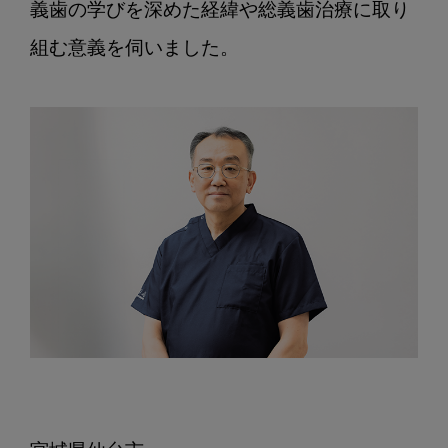
義歯の学びを深めた経緯や総義歯治療に取り
齋
藤
組む意義を伺いました。

善
広
先
生
に
聞
く、
「KEEP
28」
の
考
え
と
予
防