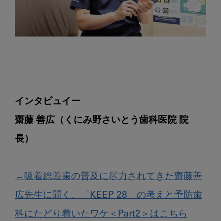
インタビュイー

齋藤 善広（くにみ野さいとう歯科医院 院
長）
→吸着総義歯の普及に尽力されてきた齋藤善
広先生に聞く、「KEEP 28」の考えと予防歯
科にたどり着いたワケ＜Part2＞はこちら