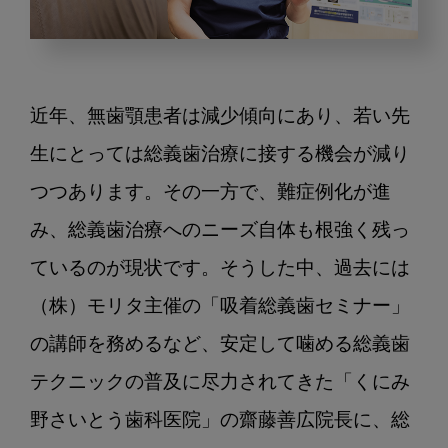
吸
着
総
近年、無歯顎患者は減少傾向にあり、若い先
義
歯
生にとっては総義歯治療に接する機会が減り
の
つつあります。その一方で、難症例化が進
普
み、総義歯治療へのニーズ自体も根強く残っ
及
に
ているのが現状です。そうした中、過去には
尽
（株）モリタ主催の「吸着総義歯セミナー」
力
さ
の講師を務めるなど、安定して噛める総義歯
れ
テクニックの普及に尽力されてきた「くにみ
て
き
野さいとう歯科医院」の齋藤善広院長に、総
た