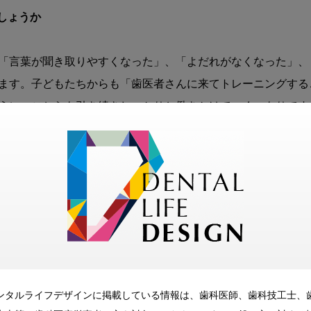
でしょうか
「言葉が聞き取りやすくなった」、「よだれがなくなった」、
ます。子どもたちからも「歯医者さんに来てトレーニングする
うに、こちらも引き続きしっかりと働きかけていくつもりです。
す。まず、「ORT小児矯正」とは、どんな治療法なのでしょうか
py）小児矯正」とは、乳歯から永久歯への生え変わりの時期（6〜8
器質的な舌小帯短縮症やアレルギーに代表される鼻閉に対応し
ます。実際の診療では、呼吸方法や鼻閉の有無の確認、舌小帯
にアプローチして改善を図ります。同時に、指しゃぶりや口呼
閉（根本原因）があると口呼吸（代償性原因）を引き起こし、
咬合を治療する際には、根本原因、代償性原因を診察・診断し
ンタルライフデザインに掲載している情報は、歯科医師、歯科技工士、