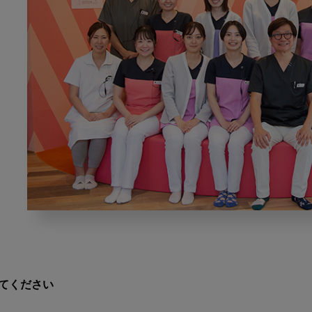
口
腔
機
能
発
えてください
達
不