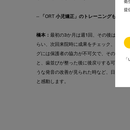
衛
提
-- 「ORT 小児矯正」のトレーニングも
橋本：
最初の3か月は週1回、その後は月1
らい、次回来院時に成果をチェック、合格し
グには保護者の協力が不可欠で、その際の約
「
と、歯並びが整った後に後戻りする可能性も
うな発音の改善が見られた時など、日常生活
と感動します。
