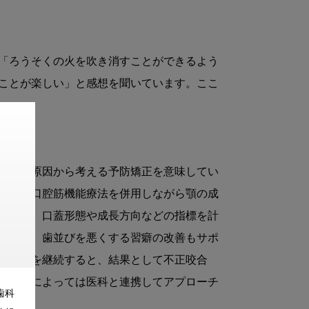
「ろうそくの火を吹き消すことができるよう
ことが楽しい」と感想を聞いています。ここ


 歳）に行う、原因から考える予防矯正を意味してい
つつ、口腔筋機能療法を併用しながら顎の成
の状態、口蓋形態や成長方向などの指標を計
吸など、歯並びを悪くする習癖の改善もサポ
口呼吸を継続すると、結果として不正咬合
、状況によっては医科と連携してアプローチ
歯科