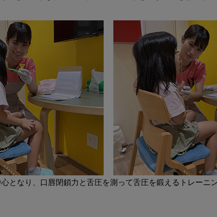
る
創
意
工
夫
PART2
が中心となり、口唇閉鎖力と舌圧を測って舌圧を鍛えるトレーニ