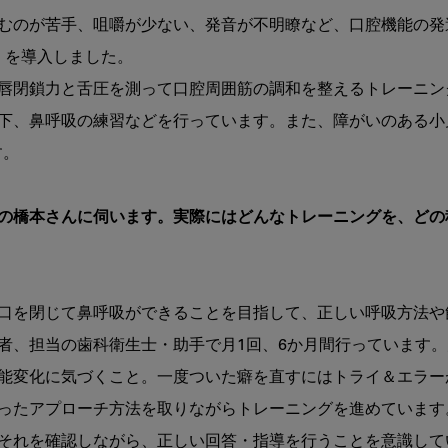
全
むのが苦手、咀嚼が少ない、発音が不明瞭など、口腔機能の発
症
）を導入しました。

に
対
唇閉鎖力と舌圧を測って口腔周囲筋の調和を整えるトレーニン
す
下、鼻呼吸の練習などを行っています。また、障がいのある小
る
取
。

り
組
み
生士の橋本さんに伺います。実際にはどんなトレーニングを、ど
と
定
期
的
口を閉じて鼻呼吸ができることを目指して、正しい呼吸方法や
な
者、担当の歯科衛生士・助手で月1回、6か月間行っています
来
院
能変化に気づくこと。一度ついた癖を直すにはトライ＆エラー
に
ったアプローチ方法を取りながらトレーニングを進めています
繋
げ
それを確認しながら、正しい回答・指導を行うことを意識してい