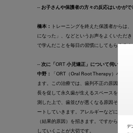
-- お子さんや保護者の方々の反応はいかが
橋本：
トレーニングを終えた保護者からは、
になった」、などというお声をよくいただき
で学んだことを毎日の習慣にしてもらえるよ
-- 次に「ORT 小児矯正」について伺いま
中野：
「ORT（Oral Root Thera
ます。この治療では、歯列不正の原因となる
長を促して永久歯が生えるスペースを確保し
測した上で、歯並びが悪くなる原因そのもの
ートしていきます。アレルギーなどによる鼻
（結果的原因）を招きます。ですから、不正
デ
していくことが大切です。
