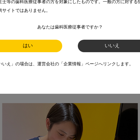
生士等の歯科医療従事者の方を対象にしたものです。一般の方に対する
供サイトではありません。
橋本さんが担当されていると伺いました。トレーニングの内容や
あなたは歯科医療従事者ですか？
回のペースでレッスンを設定し、トレーニング方法を指導してい
はい
いいえ
たら次のステップに進むという流れで行います。ORT 小児矯正
束ごとなどもあるので、スムーズに進まないことも多いのです
いいえ」の場合は、運営会社の「企業情報」ページへリンクします。
あるので、粘り強く伝え続けるしかありません。それでも、口
での顕著な変化を目の当たりにするとやりがいを感じますし、