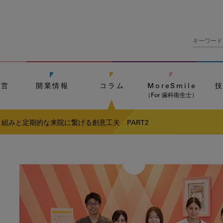
経営
開業情報
コラム
MoreSmile
（For 歯科衛生士）
組みと定期的な来院に繋げる創意工夫 PART2