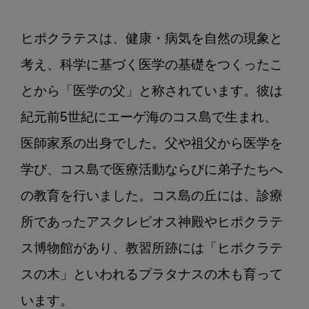
ク
ラ
テ
ヒポクラテスは、健康・病気を自然の現象と
ス
考え、科学に基づく医学の基礎をつくったこ
は
今
とから「医学の父」と称されています。彼は
も
紀元前5世紀にエーゲ海のコス島で生まれ、
生
医師家系の出身でした。父や祖父から医学を
き
て
学び、コス島で医療活動ならびに弟子たちへ
い
の教育を行いました。コス島の丘には、診療
る
所であったアスクレピオス神殿やヒポクラテ
ス博物館があり、教習所跡には「ヒポクラテ
スの木」といわれるプラタナスの木も育って
います。
