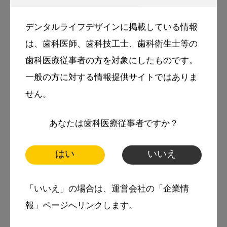
１口腔外科に入局。
1981年 大阪大学歯学部附属病院講師
デンタルライフデザインに掲載している情報
1982年 西ドイツビュルツブルグ大学助手
は、歯科医師、歯科技工士、歯科衛生士等の
1987年 大阪大学歯学部第１口腔外科助教授
歯科医療従事者の方を対象にしたものです。
一般の方に対する情報提供サイトではありま
1995年 九州大学第2口腔外科教授
せん。
2000年 九州大学大学院教授
2009年～2011年 広島大学大学院特任教授（医
あなたは歯科医療従事者ですか？
歯薬研究科）
はい
いいえ
2009年 九州大学名誉教授
「いいえ」の場合は、運営会社の「企業情
主な著作
『口腔外科学』（医歯薬出版株式会
報」ページへリンクします。
社）