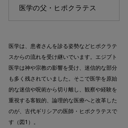
療
医学の父・ヒポクラテス
の
歴
史
を
紐
医学は、患者さんを診る姿勢などヒポクラテ
解
く
スからの流れを受け継いでいます。エジプト
ト
医学は神や宗教の影響を受け、迷信的な部分
リ
ビ
も多く残されていました。そこで医学を原始
ア
的な迷信や呪術から切り離し、観察や経験を
第
2
重視する客観的、論理的な医療へと改革した
回：
のが、古代ギリシアの医師・ヒポクラテスで
ヒ
ポ
す（図1）。
