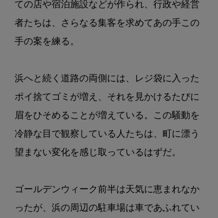
ての店や宿泊施設などが作られ、行政や経営
ン
2：
者たちは、さらなる集客を求めてあの手この
シ
手の案を練る。

ロ
チ
ド
浜へと続く道路の両側には、レジ袋に入った
リ
ポイ捨てゴミが増え、それを見かけるたびに
Ⅱ
眉をひそめることが増えている。この騒動を
冷静な目で観察している人たちは、町に漂う
望まない変化を感じ取っているはずだ。

ゴールデンウィーク前半は天気に恵まれなか
ったが、浜の周辺の駐車場は車であふれてい