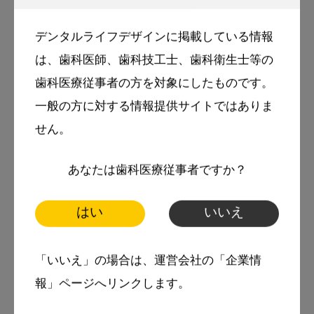
浪越建男
浪越歯科医院院長（香川県三豊市）
デンタルライフデザインに掲載している情報
日本補綴歯科学会専門医
は、歯科医師、歯科技工士、歯科衛生士等の
歯科医療従事者の方を対象にしたものです。
略歴
一般の方に対する情報提供サイトではありま
1987年3月、長崎大学歯学部卒業
せん。
1991年3月、長崎大学大学院歯学研究科修了
あなたは歯科医療従事者ですか？
（歯学博士）
1991年4月～1994年5月 長崎大学歯学部助手
はい
いいえ
1994年6月、浪越歯科医院開設（香川県三豊
市）
「いいえ」の場合は、運営会社の「企業情
報」ページへリンクします。
2001年4月～2002年3月、長崎大学歯学部臨床
助教授