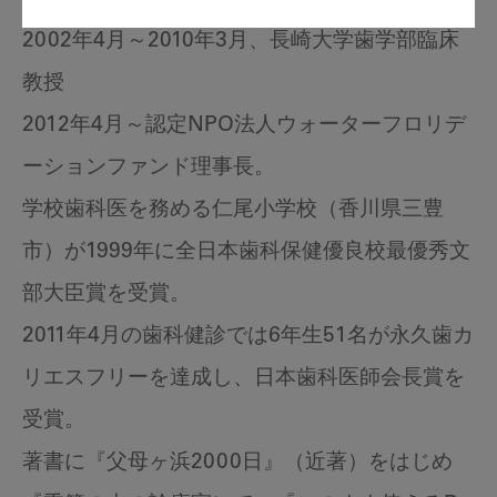
2002年4月～2010年3月、長崎大学歯学部臨床
教授
2012年4月～認定NPO法人ウォーターフロリデ
ーションファンド理事長。
学校歯科医を務める仁尾小学校（香川県三豊
市）が1999年に全日本歯科保健優良校最優秀文
部大臣賞を受賞。
2011年4月の歯科健診では6年生51名が永久歯カ
リエスフリーを達成し、日本歯科医師会長賞を
受賞。
著書に『父母ヶ浜2000日』（近著）をはじめ