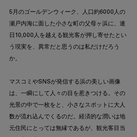
し
歯
5月のゴールデンウィーク、人口約6000人の
の
少
瀬戸内海に面した小さな町の父母ヶ浜に、連
な
日10,000人を越える観光客が押し寄せたとい
い
う現実を、異常だと思うのは私だけだろう
町
の
か。

歯
科
医
マスコミやSNSが発信する浜の美しい画像
師
は、一瞬にして人々の目を惹きつける。その
の
日
光景の中で一枚をと、小さなスポットに大人
常
数が流れ込んでくるのだ。経済的な潤いは地
シ
ー
元住民にとっては無縁であるが、観光客目当
ズ