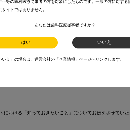
生士等の歯科医療従事者の方を対象にしたものです。一般の方に対する
供サイトではありません。
はおすすめできません。

あなたは歯科医療従事者ですか？
条件についてはできる限り詳しく記載しておくと、安心感が高
はい
いいえ
いいえ」の場合は、運営会社の「企業情報」ページへリンクします。
・処遇」は非常に大切です。ポイントは、院長の気分次第では
めに、ぜひ高すぎる能力を持った人材よりも、長期に定着し安
トにおける「知っておきたいこと」についてお伝えさせていただ