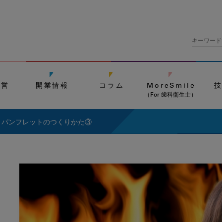
経営
開業情報
コラム
MoreSmile
（For 歯科衛生士）
・パンフレットのつくりかた③