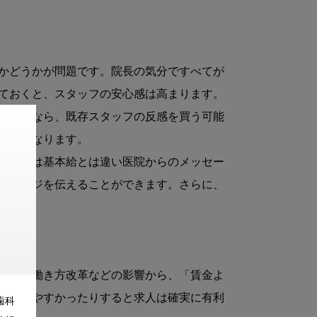
かどうかが問題です。院長の気分ですべてが
ておくと、スタッフの安心感は高まります。

。なぜなら、既存スタッフの反感を買う可能
高くなります。

諸手当は基本給とは違い医院からのメッセー
ッセージを伝えることができます。さらに、
昨今の働き方改革などの影響から、「賃金よ
が取れやすかったりすると求人は確実に有利
歯科