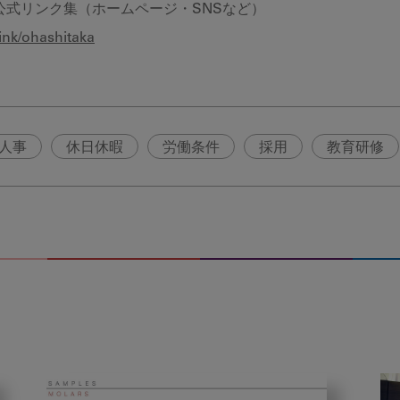
公式リンク集（ホームページ・SNSなど）
.link/ohashitaka
人事
休日休暇
労働条件
採用
教育研修