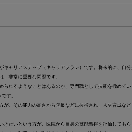
る
採
用
サ
イ
ト・
パ
ン
フ
レ
がキャリアステップ（キャリアプラン）です。将来的に、自分
ッ
ト
は、非常に重要な問題です。

の
められるようなことはあるのか、専門職として技能を極めてい
つ
です。

く
り
方が、その能力の高さから院長などに抜擢され、人材育成など
か
た
③
いきたいという方が、医院から自身の技能習得を評価してもら