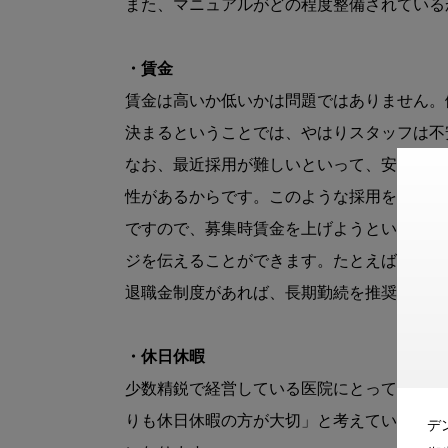
また、マニュアルがどの程度整備されている
・賃金
賃金は高いか低いかは問題ではありません。
決まるということでは、やはりスタッフは不
なお、最近採用が難しいといって、安易に高
性があるからです。このような採用をしてし
ですので、募集時賃金を上げようという場合
ジを伝えることができます。たとえば、家賃
退職金制度があれば、長期勤続を推奨してい
・休日休暇
少数精鋭で経営している医院にとっては、「
りも休日休暇の方が大切」と考えている方が
デ