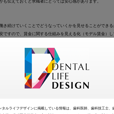
かも伝えておくと求職者にとっては安心感があります。

働き続けていくことでどうなっていくかを見せることができる
安ですので、賃金に関する仕組みを見える化（モデル賃金）し
い賃金で募集をかける方がいらっしゃいますが注意が必要です
まった場合、採用後の育成などがきちんと実施されない可能性が
は、まず先に既存スタッフの賃金を見直してください。また、
補助があると、自立した責任感のある方を求めているというメ
るというメッセージを伝えることができます。

スタッフに休まれては困る」というのが本音ではあるものの、
非常に多くなっています。このため、休日が多かったり、休日
ンタルライフデザインに掲載している情報は、歯科医師、歯科技工士、