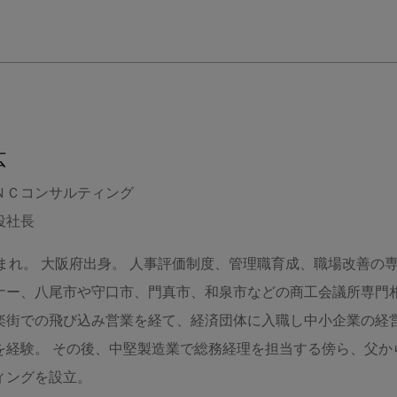
広
ＮＣコンサルティング
役社長
年生まれ。 大阪府出身。 人事評価制度、管理職育成、職場改善の
ナー、八尾市や守口市、門真市、和泉市などの商工会議所専門相
楽街での飛び込み営業を経て、経済団体に入職し中小企業の経営
を経験。 その後、中堅製造業で総務経理を担当する傍ら、父から
ィングを設立。