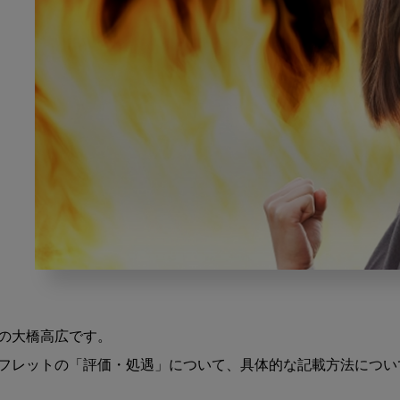
歯
科
医
の大橋高広です。

院
に
フレットの「評価・処遇」について、具体的な記載方法につい
お
け