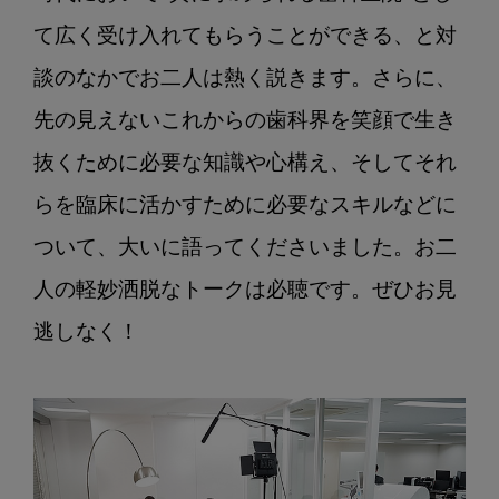
て
て広く受け入れてもらうことができる、と対
大
い
談のなかでお二人は熱く説きます。さらに、
に
先の見えないこれからの歯科界を笑顔で生き
語
る』
抜くために必要な知識や心構え、そしてそれ
らを臨床に活かすために必要なスキルなどに
ついて、大いに語ってくださいました。お二
人の軽妙洒脱なトークは必聴です。ぜひお見
逃しなく！
