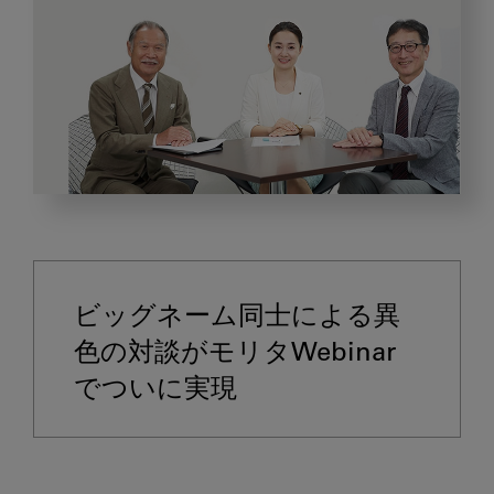
山
﨑
長
郎
ビッグネーム同士による異
先
生
色の対談がモリタWebinar
×
でついに実現
天
野
敦