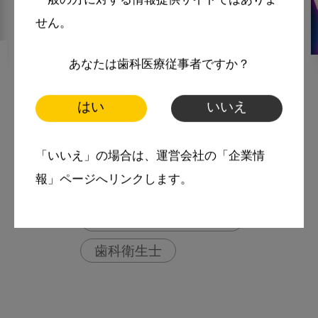
一般の方に対する情報提供サイトではありま
せん。
2021・3・3
あなたは歯科医療従事者ですか？
MoreSmile
口腔衛生が、全身疾患予防の
はい
いいえ
カギを握る！VOL3
「いいえ」の場合は、運営会社の「企業情
More Smile
報」ページへリンクします。
いま○○が知りたい
スマイル＋アーカイブ
歯科衛生士