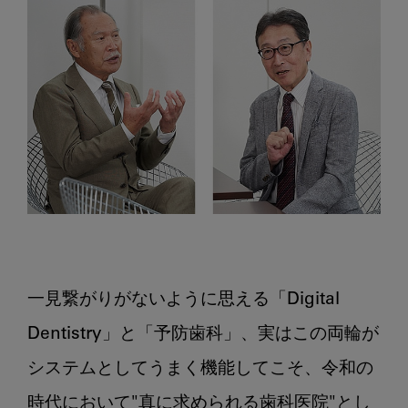
め
の
キ
ー
ワ
ー
ド
「Digital
Dentistry」
と
「予
防
一見繋がりがないように思える「Digital 
歯
科」
Dentistry」と「予防歯科」、実はこの両輪が
に
システムとしてうまく機能してこそ、令和の
つ
い
時代において"真に求められる歯科医院"とし