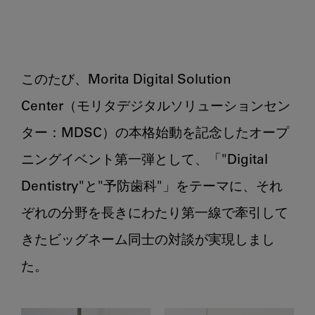
雄
先
生
特
別
このたび、Morita Digital Solution 
対
Center（モリタデジタルソリューションセン
談
『令
ター：MDSC）の本格始動を記念したオープ
和
ニングイベント第一弾として、「"Digital 
の
時
Dentistry"と"予防歯科"」をテーマに、それ
代
ぞれの分野を長きにわたり第一線で牽引して
を
生
きたビッグネーム同士の対談が実現しまし
き
た。

抜
く
た