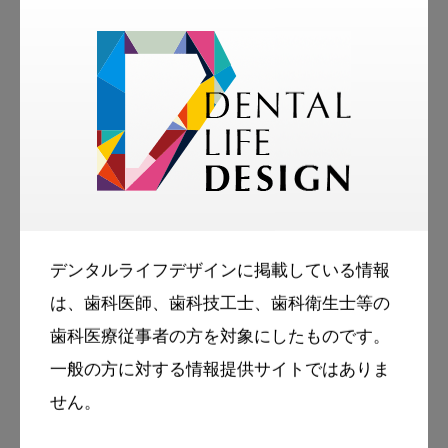
ＭＵ：
そんな人になれるよう向上心は忘れずもって
いたいね。

POINT 2
選ばれる歯科衛生士さんって…
デンタルライフデザインに掲載している情報
患者さんの状態を改善し、健康を維持するお
は、歯科医師、歯科技工士、歯科衛生士等の
手伝いができてこそ歯科衛生士。そこを忘れ
歯科医療従事者の方を対象にしたものです。
ず技術とコミュニケーション力を磨き続けら
一般の方に対する情報提供サイトではありま
れる人が、選ばれる歯科衛生士像のひとつか
せん。
もしれません。
