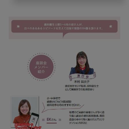
“ホ
ン
ネ
で
聞
い
ち
ゃ
う
&
話
し
ち
ゃ
う
選
ば