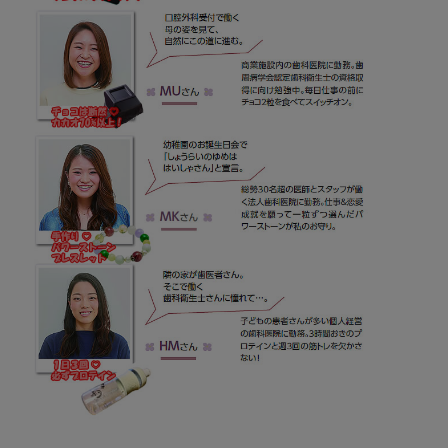
れ
る
歯
科
衛
生
士”っ
て
こ
ん
な
人
座
談
会