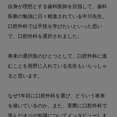
歯
自身が理想とする歯科医師を目指して、歯科
科
医
医療の勉強に日々精進されている中川先生。

師
口腔外科では手技を学びたいといった思い
に
で、口腔外科を選択されました。

聞
く
①】
将来の選択肢のひとつとして、口腔外科に進
口
腔
むことを視野に入れている先生もいらっしゃ
外
ると思います。

科
を
選
なぜ1年目に口腔外科を選び、どういう将来
ん
だ
を描いているのか、また、実際に口腔外科で
き
学んだオペの知識についてインタビューしま