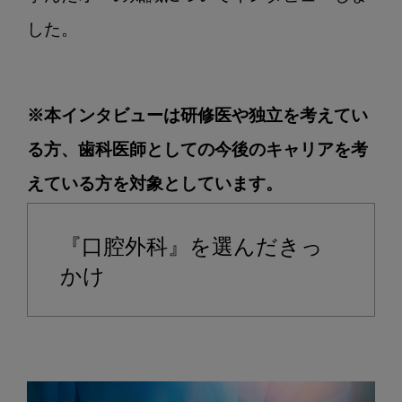
っ
か
した。
け
と
得
※本インタビューは研修医や独立を考えてい
た
学
る方、歯科医師としての今後のキャリアを考
び
えている方を対象としています。
『口腔外科』を選んだきっ
かけ