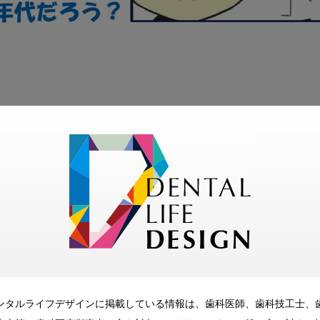
中年運を表し、口元は晩年運を表す」という言葉がある。

広いこどもは、将来賢くなる”と言われるのは、その様な意味な
、さらに鼻は文字通り“人生の花”である財運や夫婦運を表す。
には目が輝いているからなのだろう。

像できる。

す意気盛ん。

ると老い先短いということに違いない。

ンタルライフデザインに掲載している情報は、歯科医師、歯科技工士、