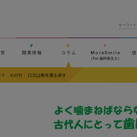
経営
開業情報
コラム
MoreSmile
（For 歯科衛生士）
？ その11： 口元は晩年運を表す