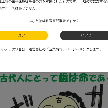
生士等の歯科医療従事者の方を対象にしたものです。一般の方に対する
供サイトではありません。
「目には目を　歯には歯を」という言葉がある。

、そこには次の一文がある。

あなたは歯科医療従事者ですか？
にしなければならない」。

にしなければならない」。

はい
いいえ
い食べ物を食べていた古代人にとっては、まさに“歯は生きるた
いいえ」の場合は、運営会社の「企業情報」ページへリンクします。