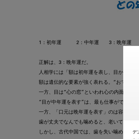
1：初年運　　　2：中年運　　3：晩年運

正解は、3：晩年運だ。

人相学には「額は初年運を表し、目から鼻は
額は遺伝的な要素が強く表れる。“おでこの
一方、目は“心の窓”といわれ心の内面を表し
“目が中年運を表す”は、最も仕事ができる時
一方、「口元は晩年運を表す」のは容易に想
歯が丈夫でなんでも噛めると、老いてますま
しかし、古代中国では、歯を失い噛めなくな
デ