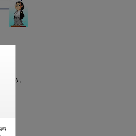
のだろう。



歯科