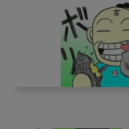
オ
ー
ラ
ル
フ
レ
イ