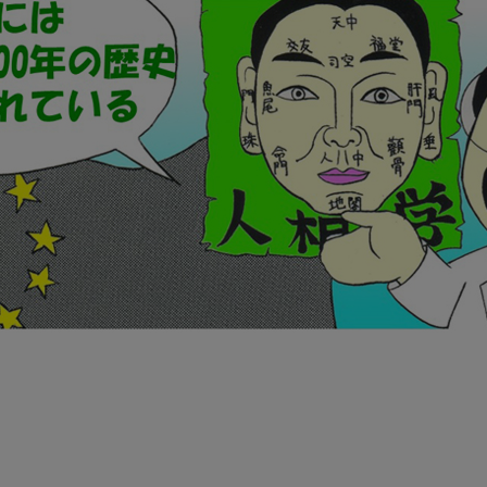
ル
を
ど
う
伝
え
る
か？
そ
の
11：
口
元
は
晩
年
運
を
表
す