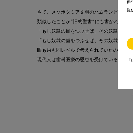
衛
提
さて、メソポタミア文明のハムランビ法典に
類似したことが“旧約聖書”にも書かれてあり
「もし奴隷の目をつぶせば、その奴隷は自由
「もし奴隷の歯をつぶせば、その奴隷は自由
眼も歯も同レベルで考えられていたのだ。

現代人は歯科医療の恩恵を受けているが、硬
「