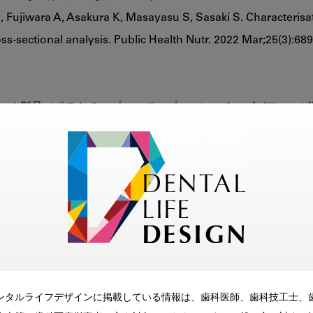
Fujiwara A, Asakura K, Masayasu S, Sasaki S. Characterisati
s-sectional analysis. Public Health Nutr. 2022 Mar;25(3):689-7
ック製品（ポテトチップス、ポップコーン、チーズパフ、エビ
的工業手法によってでんぷんを加工していることによって構造
と、また唾液と混ざることによって粘着性が増しクリアランス
に食べる傾向にあることが特徴です。安価であることもそれに拍
スナック菓子、砂糖不使用のビスケットやクッキーをむし歯に
書のような不十分な情報を真に受けてしまった歯科医師なのかも
ンタルライフデザインに掲載している情報は、歯科医師、歯科技工士、
の論文を是非ご覧ください。
