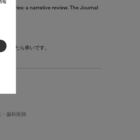
情報
l caries: a narrative review. The Journal 
長・歯科医師