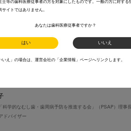
生士等の歯科医療従事者の方を対象にしたものです。一般の方に対する
Birkhed D. Processed starch snack products (PSSPs) and denta
供サイトではありません。
28-42. 2023.

あなたは歯科医療従事者ですか？
はい
いいえ
いいえ」の場合は、運営会社の「企業情報」ページへリンクします。
子
人「科学的なむし歯・歯周病予防を推進する会」（PSAP）理事
 アドバイザー