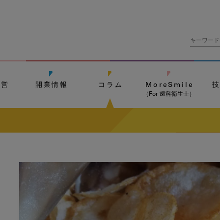
経営
開業情報
コラム
MoreSmile
（For 歯科衛生士）