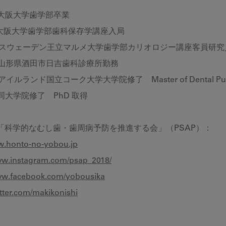
 大阪大学歯学部卒業
学歯学部歯科保存学講座入局
年 スウェーデン王立マルメ大学歯学部カリオロジー講座客員研究
年 山形県酒田市日吉歯科診療所勤務
アイルランド国立コーク大学大学院修了 Master of Dental Publi
 同大学院修了 PhD 取得
人「科学的なむし歯・歯周病予防を推進する会」（PSAP）：
w.honto-no-yobou.jp
www.instagram.com/psap_2018/
www.facebook.com/yobousika
witter.com/makikonishi