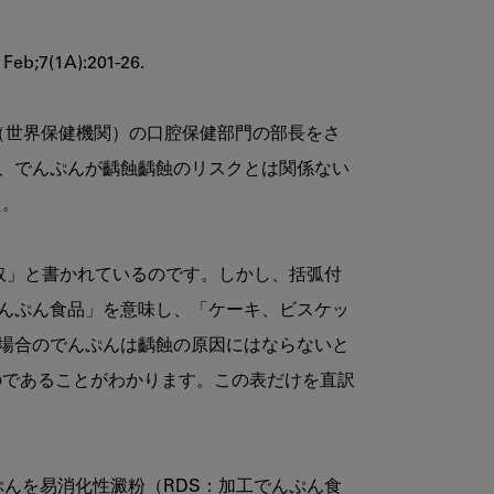
Feb;7(1A):201-26. 

（世界保健機関）の口腔保健部門の部長をさ
、でんぷんが齲蝕齲蝕のリスクとは関係ない
。

摂取」と書かれているのです。しかし、括弧付
んぷん食品」を意味し、「ケーキ、ビスケッ
場合のでんぷんは齲蝕の原因にはならないと
ものであることがわかります。この表だけを直訳
んぷんを易消化性澱粉（RDS：加工でんぷん食