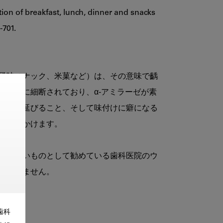
on of breakfast, lunch, dinner and snacks 
01. 

風味スナック、米菓など）は、その意味で齲
がすでに細断されており、α‐アミラーゼが素
時間が延びること、そして味付けに癖になる
車をかけます。

ならないものとして勧めている歯科医院のウ
しれません。

歯科