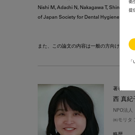
衛
Nishi M, Adachi N, Nakagawa T, Shinada K, 
提
of Japan Society for Dental Hygiene.18 (2): 
「
著者
西 真紀
NPO法
㈱モリタ
略歴