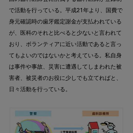
第
4
で活動を行っている。平成21年より、国費で
回：
身元確認時の歯牙鑑定謝金が支払われている
警
察
が、医科のそれと比べると少ないと言われて
か
おり、ボランティアに近い活動であると言っ
ら
の
てもよいのではないかと考えている。私自身
身
は事件や事故、災害に遭遇してしまわれた被
元
確
害者、被災者のお役に少しでも立てればと、
認
日々活動を行っている。

業
務
の
要
請
な