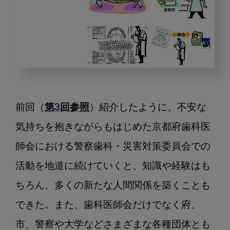
地
域
の
前回（
第3回参照
）紹介したように、不安な
た
め
気持ちを抱きながらもはじめた京都府歯科医
に
師会における警察歯科・災害対策委員会での
警
活動を地道に続けていくと、知識や経験はも
察
歯
ちろん、多くの新たな人間関係を築くことも
科
できた。また、歯科医師会だけでなく府、
医
が
市、警察や大学などさまざまな各種団体とも