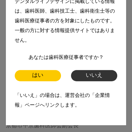
デンタルライフデザインに掲載している情報
大阪歯科大学非常勤講師
は、歯科医師、歯科技工士、歯科衛生士等の
日本口腔インプラント学会専門医
歯科医療従事者の方を対象にしたものです。
日本歯周病学会認定医
一般の方に対する情報提供サイトではありま
せん。
略歴
あなたは歯科医療従事者ですか？
1998年 徳島大学歯学部卒業後、京都市内医療
法人にて勤務
はい
いいえ
2003年 医療法人弘成会 牧草歯科医院（京都
府）にて勤務
「いいえ」の場合は、運営会社の「企業情
2005年 安田歯科医院開院。現在に至る
報」ページへリンクします。
京都府歯科医師会 警察歯科・災害対策委員会
京都市中京歯科医師会副会長