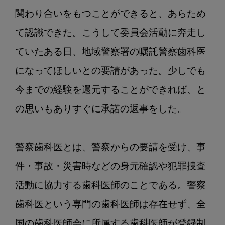
で
関わり合いをもつことができると、あらため
き
る
て認識できた。こうして委員会活動に奔走し
こ
ていたある日、地域警察署の嘱託警察歯科医
と
―
になってほしいとの要請があった。少しでも
京
今までの経験を還元することができれば、と
都
の
の思いもありすぐに承諾の返事をした。

開
業
歯
警察歯科医とは、警察からの要請を受け、事
科
件・事故・災害時などの身元確認や犯罪捜査
医
活動に協力する歯科医師のことである。警察
の
挑
歯科医という専門の歯科医師は存在せず、全
戦
国の歯科医師会に所属する歯科医師が登録制