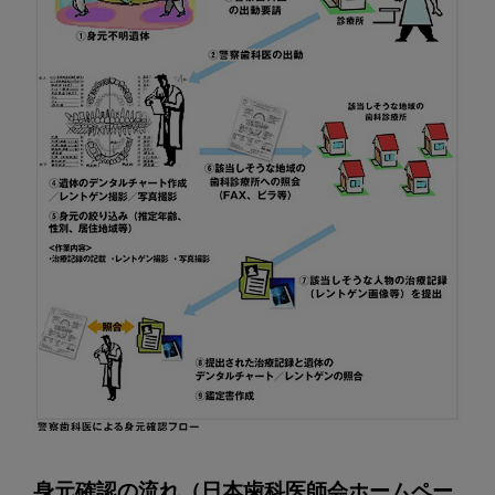
ど
～
警
察
歯
科
医
の
仕
事
と
は？
～
身元確認の流れ（日本歯科医師会ホームペー