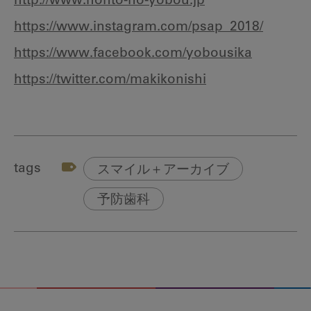
http://www.honto-no-yobou.jp
https://www.instagram.com/psap_2018/
https://www.facebook.com/yobousika
https://twitter.com/makikonishi
tags
スマイル＋アーカイブ
予防歯科