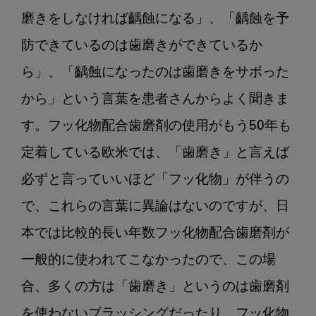
ん
に
磨きをしなければ齲蝕になる」、「齲蝕を予
よ
防できているのは歯磨きができているか
る
ら」、「齲蝕になったのは歯磨きをサボった
プ
ラ
から」という言葉を患者さんからよく聞きま
ー
す。フッ化物配合歯磨剤の使用がもう50年も
ク
コ
定着している欧米では、「歯磨き」と言えば
ン
必ずと言っていいほど「フッ化物」が伴うの
ト
ー
で、これらの言葉に異論はないのですが、日
ル
本では比較的長い年数フッ化物配合歯磨剤が
の
齲
一般的に使われてこなかったので、この場
蝕
合、多くの方は「歯磨き」というのは歯磨剤
予
防
を使わないブラッシングだったり、フッ化物