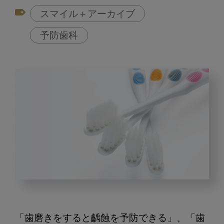
スマイル＋アーカイブ
予防歯科
患
者
さ
「歯磨きをすると齲蝕を予防できる」、「歯