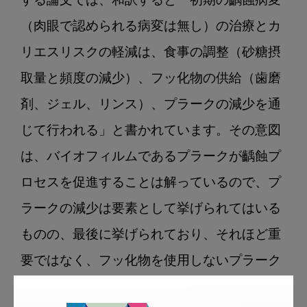
する論文では、和訳すると「初期の齲蝕病変
（肉眼で認められる病変は無し）の治療とカ
リエスリスクの軽減は、食事の調整（砂糖摂
取量と頻度の減少）、フッ化物の供給（歯磨
剤、ジェル、リンス）、プラークの減少を通
じて行われる」と書かれています。その意図
は、バイオフィルムであるプラークが齲蝕プ
ロセスを促進することは解っているので、プ
ラークの減少は要素として挙げられてはいる
ものの、最後に挙げられており、それほど重
要ではなく、フッ化物を使用しないプラーク
コントロールは推奨されないとのことです