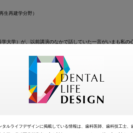
再生再建学分野）

科学大学）が、以前講演のなかで話していた一言がいまも私の
解決するのはわれわれ歯科医師の責務である」。

患への対応”を真正面から扱った別冊である。Part1「インプラ
スを知ろう」の三部構成により、基礎から臨床判断，そして日常
化、CBCTやデジタル技術の普及により、インプラント治療は
囲疾患は“専門家だけの問題”ではなく、一般歯科医師と歯科
ンタルライフデザインに掲載している情報は、歯科医師、歯科技工士、