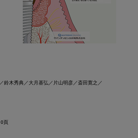
／鈴木秀典／大月基弘／片山明彦／斎田寛之／

0頁
