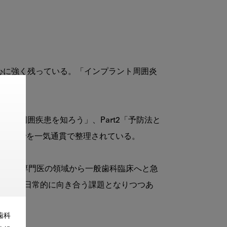
心に強く残っている。「インプラント周囲炎
ント周囲疾患を知ろう」、Part2「予防法と
管理までを一気通貫で整理されている。

特定の専門医の領域から一般歯科臨床へと急
衛生士が日常的に向き合う課題となりつつあ
歯科