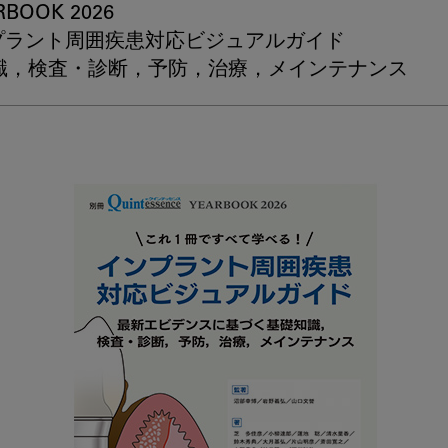
OK 2026

ク
プラント周囲疾患対応ビジュアルガイド

ア
ッ
識，検査・診断，予防，治療，メインテナンス
プ
書
籍