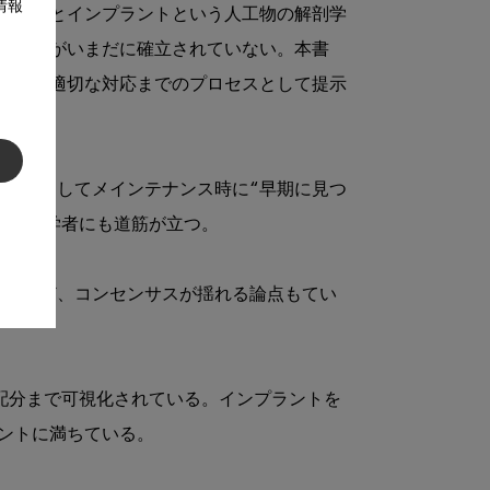
情報
天然歯とインプラントという人工物の解剖学
トコルがいまだに確立されていない。本書
そして適切な対応までのプロセスとして提示
え方、そしてメインテナンス時に“早期に見つ
ト初学者にも道筋が立つ。

ージなど、コンセンサスが揺れる論点もてい
間配分まで可視化されている。インプラントを
トに満ちている。
