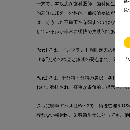
衛
一方で、本疾患が歯科医師、歯科衛生士にと
提
的差異に加え、外科的・補綴的要因が複雑に
は、そうした不確実性を隠すのではなく、現
している点が非常に明快で実践的である。

Part1では、インプラント周囲疾患の定義
ける”ための検査と診断の要点まで、豊富な
「
Part2では、非外科・外科の選択、各種
ねいに整理され、症例が多角的に提示される。
さらに特筆すべきはPart3で、術後管理を
行わない臨床医、歯科衛生士にとっても、他