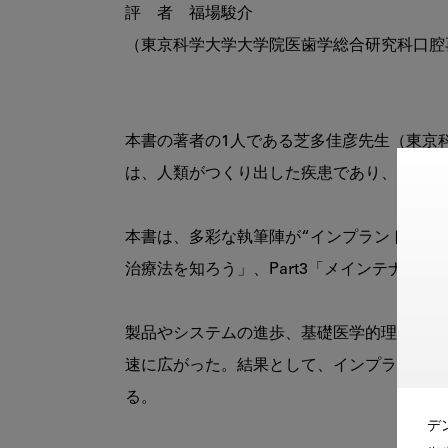
評　者　福場駿介

（東京科学大学大学院医歯学総合研究科口腔
本書の著者の1人である芝多佳彦先生（東京
は、人類がつくり出した疾患であり、これを
本書は、多彩な執筆陣が“インプラント周囲疾
治療法を知ろう」、Part3「メインテナン
製品やシステムの進歩、基礎医学的理解の深
速に広がった。結果として、インプラント周
る。

デ