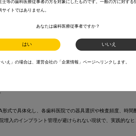
生士等の歯科医療従事者の方を対象にしたものです。一般の方に対する
って難敵である理由も明確だ。歯周炎と共通点をもちながら、
供サイトではありません。
絡み合っている。加えて、エビデンスに裏付けられた治療プロ
時点で到達している知見を整理し、状況把握から分析・診断、
あなたは歯科医療従事者ですか？
はい
いいえ
・分類の変遷から病因論、リスク因子、骨吸収・軟組織変化の捉
臨床写真と図表で“見て理解できる”ように構成され、インプラン
いいえ」の場合は、運営会社の「企業情報」ページへリンクします。
デブライドメント方法、再建療法におけるサブマージ／ノンサブマ


Q&A形式で具体化し、各歯科医院での器具選択や検査頻度、時
院埋入のインプラント管理が避けられない現状で、実践的なヒン