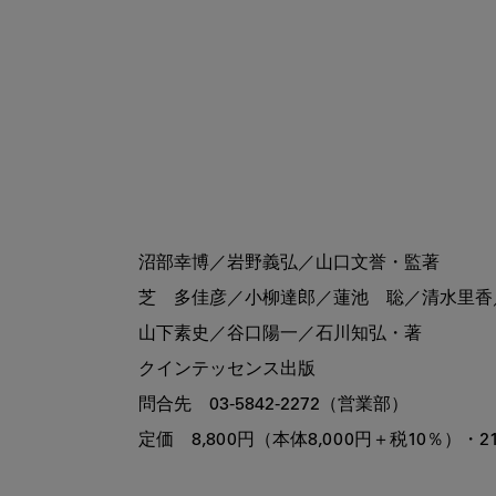
沼部幸博／岩野義弘／山口文誉・監著

芝　多佳彦／小柳達郎／蓮池　聡／清水里香
山下素史／谷口陽一／石川知弘・著

クインテッセンス出版

問合先　03-5842-2272（営業部）

定価　8,800円（本体8,000円＋税10％）・21