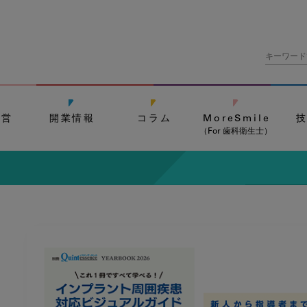
経営
開業情報
コラム
MoreSmile
（For 歯科衛生士）