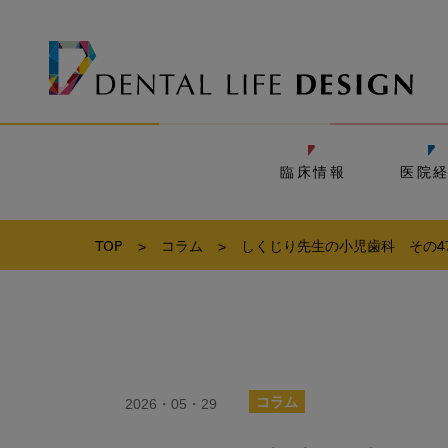
臨床情報
医院
TOP
>
コラム
>
しくじり先生の小児歯科 その4
2026・05・29
コラム