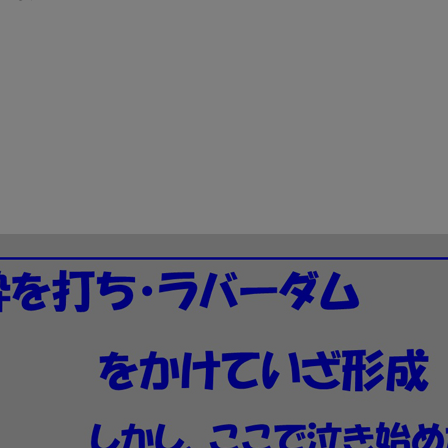
小
児
歯
科
そ
の
47
タ


ー
ビ
ン
の
音
に
対
す
る
閾
値
を