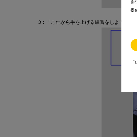
衛
提
「