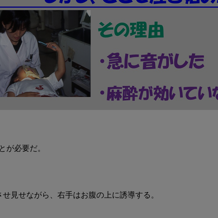
あ
げ
る
とが必要だ。

させ見せながら、右手はお腹の上に誘導する。
