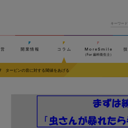
経営
開業情報
コラム
MoreSmile
（For 歯科衛生士）
7 タービンの音に対する閾値をあげる