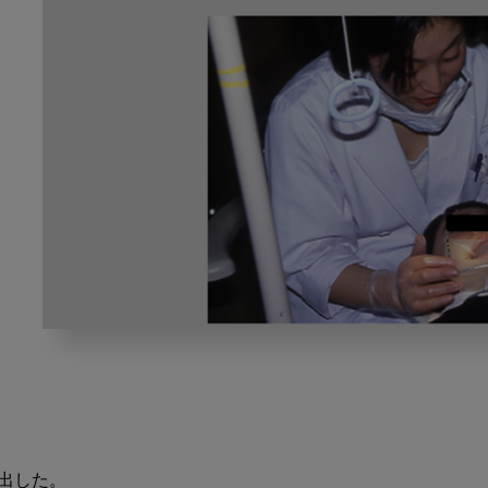
し
く
じ
り
先
生
した。

の