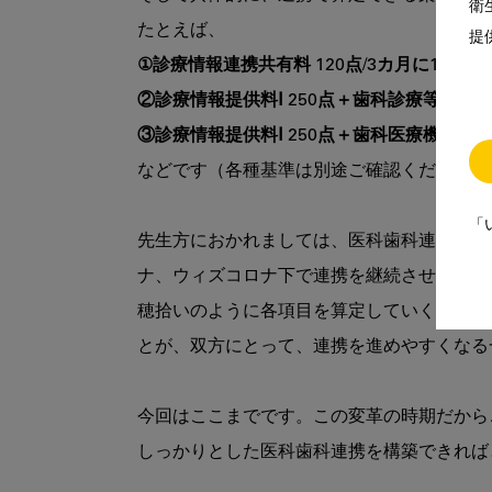
衛
提
①診療情報連携共有料 120点/3カ月に1回
②診療情報提供料Ⅰ 250点＋歯科診療等特別
③診療情報提供料Ⅰ 250点＋歯科医療機関連
などです（各種基準は別途ご確認ください）。
「
先生方におかれましては、医科歯科連携を今
ナ、ウィズコロナ下で連携を継続させるため
穂拾いのように各項目を算定していく必要が
とが、双方にとって、連携を進めやすくなる
今回はここまでです。この変革の時期だから
しっかりとした医科歯科連携を構築できれば