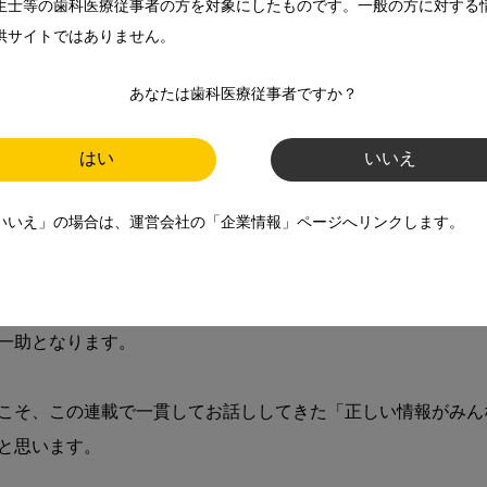
生士等の歯科医療従事者の方を対象にしたものです。一般の方に対する
供サイトではありません。
（医科歯科両方で算定可）
あなたは歯科医療従事者ですか？
対応連携加算 100点＋検査・画像情報提供加算 30点（歯科で算
連携加算 100点＋検査・画像情報提供加算 30点（医科で算定可
はい
いいえ


いいえ」の場合は、運営会社の「企業情報」ページへリンクします。
までは理念として、ある意味ボランティアで開拓してこられた
には、医科歯科それぞれが、経営的に安定していることも重要
あります。さらに、歯科からも医科へ、医科歯科連携で「こん
一助となります。

こそ、この連載で一貫してお話ししてきた「正しい情報がみん
と思います。
