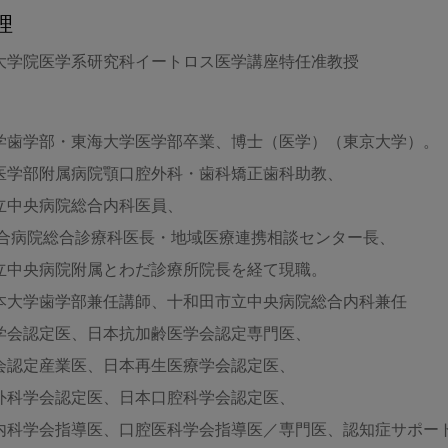
理
大学院医学系研究科イートロス医学講座特任准教授
学歯学部・東海大学医学部卒業、博士（医学）（東京大学）。
医学部附属病院顎口腔外科・歯科矯正歯科助教、
立中央病院総合内科医員、
総合病院総合診療科医長・地域医療連携相談センター長、
立中央病院附属とわだ診療所院長を経て現職。
本大学歯学部兼任講師、十和田市立中央病院総合内科兼任
学会認定医、日本抗加齢医学会認定専門医、
会認定産業医、日本再生医療学会認定医、
外科学会認定医、日本口腔科学会認定医、
内科学会指導医、口腔医科学会指導医／専門医、認知症サポー