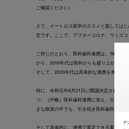
ご確認ください）

さて、イートロス医学のススメと題してはじめ
定です。ここで、アフターコロナ、ウィズコ
ご存じのとおり、医科歯科連携は、1999年に
がり、2010年代は医科からも盛り上がってき
そして、2020年代は具体的な連携を進めて
特に、令和元年6月21日に閣議決定された内
つ、（中略）医科歯科連携に加え、介護、障
まな政策の中でも、引き続き医科歯科連携が
デ
そして具体的に、連携で算定できる案件が増