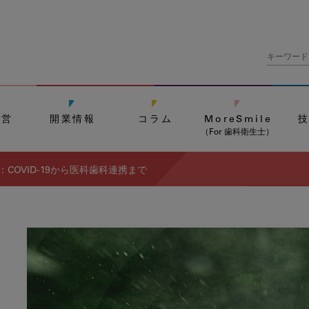
経営
開業情報
コラム
MoreSmile
（For 歯科衛生士）
COVID-19から医科歯科連携まで