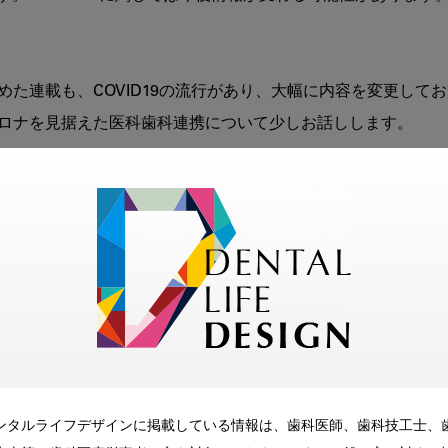
た連載も、COVID19の流行があり、大幅に内容を変更して
ロナを見据えた医科歯科連携について少しお話しします。

Lancetに掲載された米山武義先生の論文を皮切りに、200
ました。

いく状況になっています。

閣府の骨太方針2019には、「口腔の健康は全身の健康につが
害福祉関係機関との連携を含む歯科医療保健提供体制の構築に
重要視されており、われわれ医療者としても大事にしたい課題で
ンタルライフデザインに掲載している情報は、歯科医師、歯科技工士、
えてきました。
