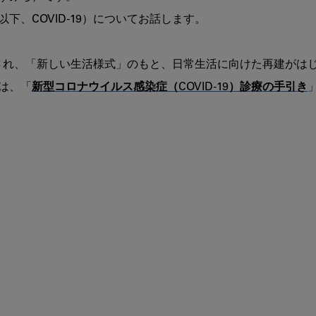
の
、COVID-19）についてお話します。

ス
ス
メ
解除され、「新しい生活様式」のもと、日常生活に向けた再建がは
第
は、「
新型コロナウイルス感染症（COVID-19）診療の手引き
5
回：
COVID-
19
か
ら
医
科
歯
科
連
携
ま
で