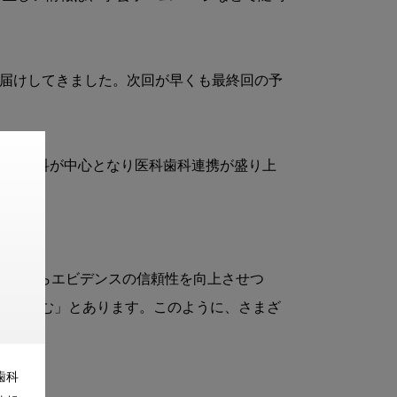
お届けしてきました。次回が早くも最終回の予
0年代は歯科が中心となり医科歯科連携が盛り上
ることからエビデンスの信頼性を向上させつ
取り組む」とあります。このように、さまざ
す。

歯科