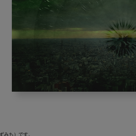
イ
ー
ト
ロ
ス
医
ずみち）です。

学