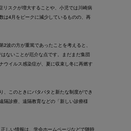
発症リスクが増大することや、小児では川崎病
数は4月をピークに減少しているものの、再
以降の第2波の方が重篤であったことを考えると、
けではないことが厄介な点です。まだまだ集団
ナウイルス感染症が、夏に収束し冬に再燃す
り、このときにバタバタと新たな制度ができ
遠隔診療、遠隔教育などの「新しい診療様
ます。正しい情報は、学会ホームページなどで随時