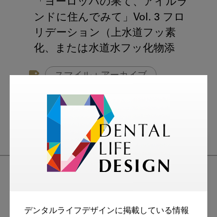
「ヨーロッパの果て、アイルラ
ンドに住んでみて」Vol. 3 フロ
リデーション（上水道フッ素
化、または水道水フッ化物添
加）
スマイル＋アーカイブ
ヨーロッパ
海外歯科事情
デンタルライフデザインに掲載している情報