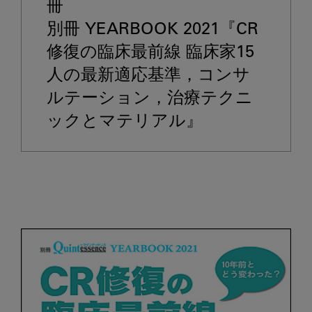
ッ
冊
ク
別冊 YEARBOOK 2021『CR
ア
修復の臨床最前線 臨床家15
ッ
プ
人の最新適応基準，コンサ
書
ルテーション，治療テクニ
籍
ックとマテリアル』