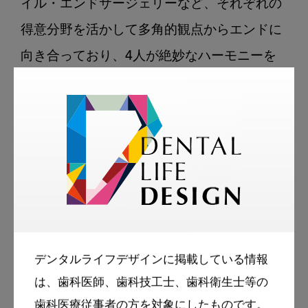
イル・エンドサージェリーなど、それぞれの
得意分野を活かして多角的観点からエンドに
向き合っており、4人が絶妙なハーモニーを
奏で最高のパフォーマンスを発揮している。

この「エンド4（カルテット）」の講師陣に
よってまとめられた本書は、若手からベテラ
ンまで臨床家が「ここが聞きたい」と思うポ
イントを網羅しており、歯内療法の基本的な
考え方から、診断、治療法、イレギュラーな
デンタルライフデザインに掲載している情報
トラブルまで、すべてを解決してくれる。評
は、歯科医師、歯科技工士、歯科衛生士等の
者も引き込まれるように読み終え、改めて歯
歯科医療従事者の方を対象にしたものです。