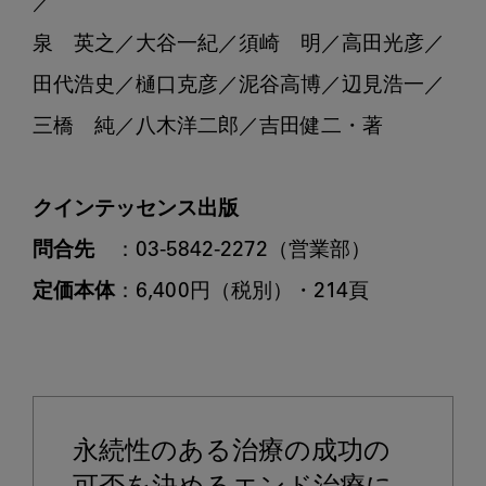
／

泉　英之／大谷一紀／須崎　明／高田光彦／

田代浩史／樋口克彦／泥谷高博／辺見浩一／

三橋　純／八木洋二郎／吉田健二・著

クインテッセンス出版
問合先
定価本体
：6,400円（税別）・214頁

永続性のある治療の成功の