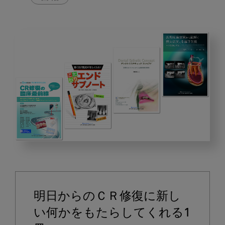
2021
年
3
月
明日からのＣＲ修復に新し
の
ピ
い何かをもたらしてくれる1