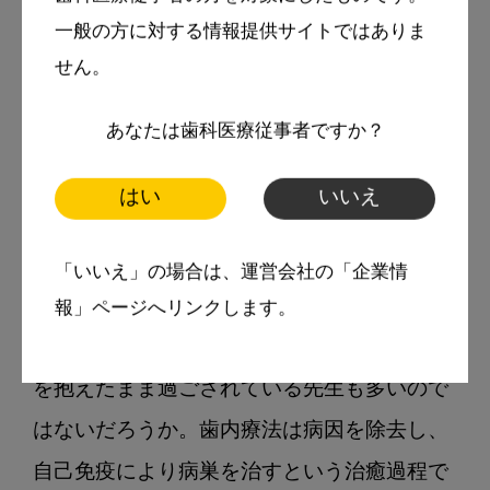
科治療の根幹をなすのは根管であるというこ
一般の方に対する情報提供サイトではありま
とを痛感させられた。

せん。
あなたは歯科医療従事者ですか？
歯内療法は、歯科医師の責務ともいえる永続
性のある治療の成功の可否を決める重要な要
はい
いいえ
素の1つであることはいうまでもない。しか
し若手の先生のなかには、その成功の判断基
「いいえ」の場合は、運営会社の「企業情
準が根管充填後のエックス線写真の写り方や
報」ページへリンクします。
根尖病巣の再発の有無などであったり、疑問
を抱えたまま過ごされている先生も多いので
はないだろうか。歯内療法は病因を除去し、
自己免疫により病巣を治すという治癒過程で