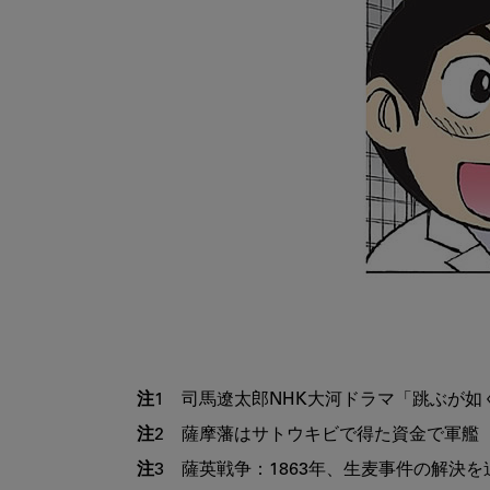
注1
注2
注3
　薩英戦争：1863年、生麦事件の解決