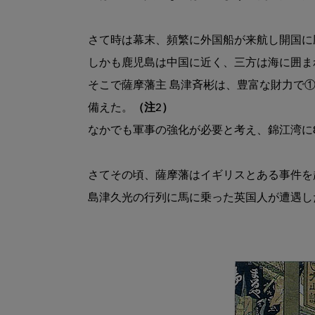
さて時は幕末、頻繁に外国船が来航し開国に
しかも鹿児島は中国に近く、三方は海に囲ま
そこで薩摩藩主 島津斉彬は、豊富な財力で
備えた。
（注2）
なかでも軍事の強化が必要と考え、錦江湾に8
さてその頃、薩摩藩はイギリスとある事件を