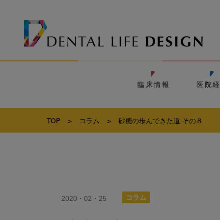
臨床情報
医院
TOP
>
コラム
>
砂糖の歩んできた道 その８
2020・02・25
コラム