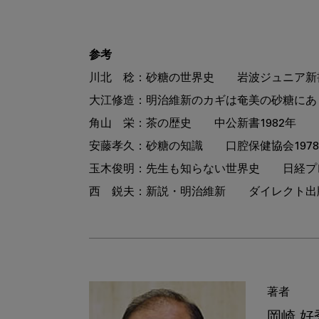
参考
川北　稔：砂糖の世界史　　岩波ジュニア新書1
大江修造：明治維新のカギは奄美の砂糖にあり
角山　栄：茶の歴史　　中公新書1982年

安藤孝久：砂糖の知識　　口腔保健協会1978
玉木俊明：先生も知らない世界史　　日経プレミ
著者
岡崎 好