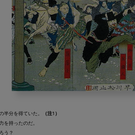
砂
糖
の
の半分を得ていた。
（注1）
歩
ん
力を持ったのだ。

で
う？

き