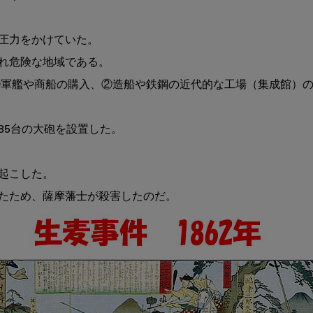
た
道
圧力をかけていた。

そ
の
れ危険な地域である。

８
①軍艦や商船の購入、②造船や鉄鋼の近代的な工場（集成館）
5台の大砲を設置した。

起こした。
