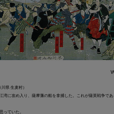
川県 生麦村）

江湾に攻め入り、薩摩藩の船を拿捕した。これが薩英戦争であ
思っていた。
