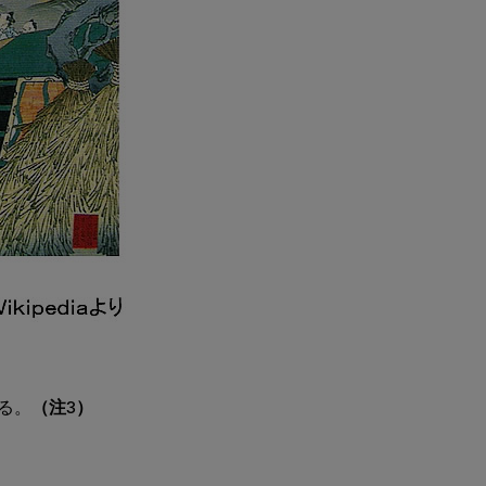
る。
（注3）