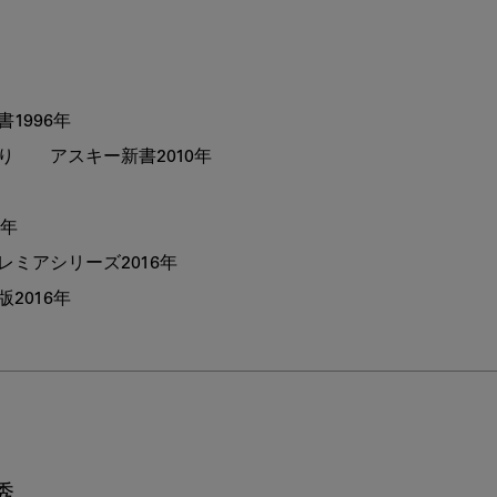
996年

　　アスキー新書2010年

年

アシリーズ2016年

秀