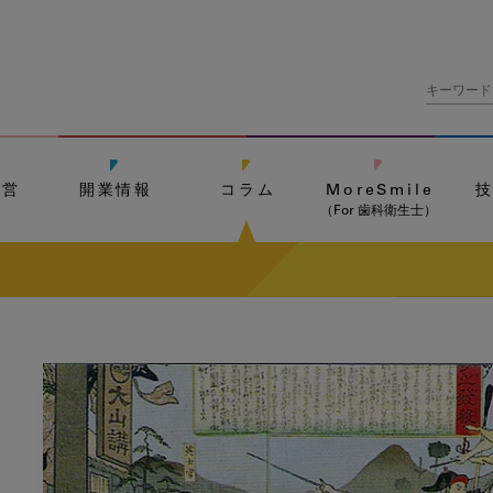
経営
開業情報
コラム
MoreSmile
（For 歯科衛生士）