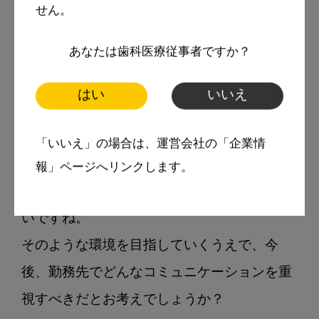
と思います。

せん。
立場関係なく積極的に声をかけて欲しいで
あなたは歯科医療従事者ですか？
す。気を遣われると仕事もやりにくいと感じ
るため、分け隔てなく話せる環境が望ましい
はい
いいえ
です。

「いいえ」の場合は、運営会社の「企業情
インタビュアー
報」ページへリンクします。
気を遣わずに話せる環境だと意見も言いやす
いですね。

そのような環境を目指していくうえで、今
後、勤務先でどんなコミュニケーションを重
視すべきだとお考えでしょうか？
