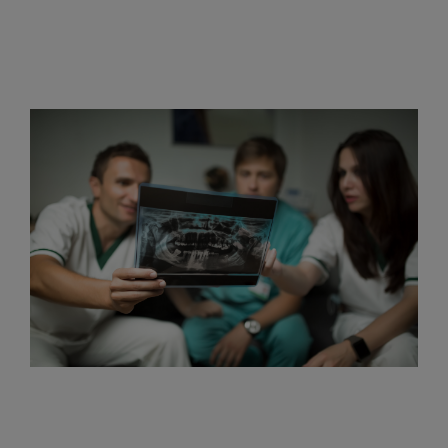
て
い
る？
歯
科
医
院
の
リ
ア
ル