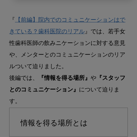
【後
編】
院
『
【前編】院内でのコミュニケーションはで
内
で
きている？歯科医院のリアル
』では、若手女
の
性歯科医師の飲みニケーションに対する意見
コ
や、メンターとのコミュニケーションのリア
ミ
ュ
ルついて迫りました。

ニ
後編では、
『情報を得る場所』
や
『スタッフ
ケ
ー
とのコミュニケーション』
について迫りま
シ
ョ
ン
は
情報を得る場所とは
で
き