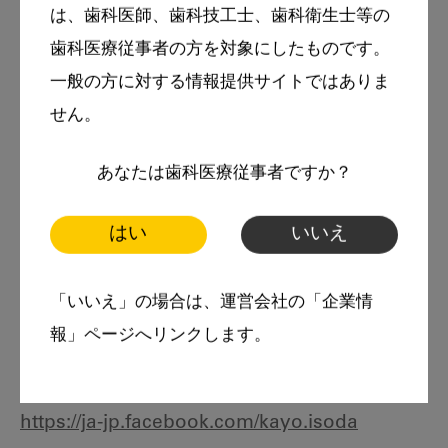
聴き方、受け取り能力を磨いて心をデザインす
は、歯科医師、歯科技工士、歯科衛生士等の
る「志事観・こころの在り方」を伝え続ける。
歯科医療従事者の方を対象にしたものです。
こころの在り方と融合させた「言い方ひとつで
一般の方に対する情報提供サイトではありま
せん。
医院は変わる」セミナーも開催中
あなたは歯科医療従事者ですか？
研修の内容・お問い合わせはこちらをご覧くだ
さいませ：
はい
いいえ
http://happykayo.com/
「いいえ」の場合は、運営会社の「企業情
クリニカルコーディネーター ISODA'S BLOG：
報」ページへリンクします。
https://ameblo.jp/happy1kayo/
facebook：
https://ja-jp.facebook.com/kayo.isoda