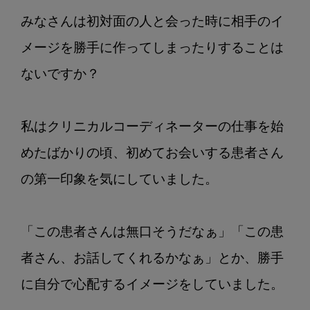
の
みなさんは初対面の人と会った時に相手のイ
ふ
ん
メージを勝手に作ってしまったりすることは
わ
ないですか？

り
思
好
私はクリニカルコーディネーターの仕事を始
Vol4.
めたばかりの頃、初めてお会いする患者さん
こ
こ
の第一印象を気にしていました。

ろ
の
フ
「この患者さんは無口そうだなぁ」「この患
ィ
者さん、お話してくれるかなぁ」とか、勝手
ル
タ
に自分で心配するイメージをしていました。

ー