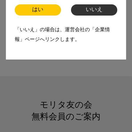
携で歯科に求められているこ
とと当院の取り組みについて
はい
いいえ
スマイル＋アーカイブ
「いいえ」の場合は、運営会社の「企業情
訪問歯科医療
報」ページへリンクします。
訪問診療
高齢者医療
モリタ友の会
無料会員のご案内