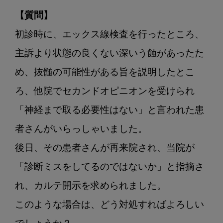
言
【質問】
う
患
初診時に、エックス線検査を行ったところ、
者
主訴より状態の良くない深いう蝕があったた
さ
め、抜髄の可能性がある旨を説明したとこ
ん
の
ろ、他院でセカンドオピニオンを受けられ
Q&A
「神経まで取る必要性はない」と言われた患
カ
ル
者さんがいらっしゃいました。

テ
後日、その患者さんが再来院され、当院が
の
開
「診断ミスをしてるのではないか」と指摘さ
示
れ、カルテ開示を求められました。

を
要
このような場合は、どう対処すればよろしい
求！