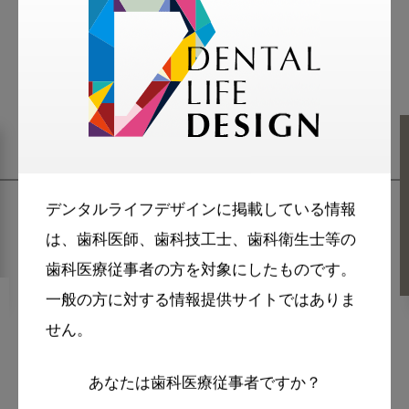
関連記事
デンタルライフデザインに掲載している情報
は、歯科医師、歯科技工士、歯科衛生士等の
歯科医療従事者の方を対象にしたものです。
一般の方に対する情報提供サイトではありま
2020・8・11
コラム
せん。
歯科に求められている高齢者
医療を考える VOL.4 多職種連
あなたは歯科医療従事者ですか？