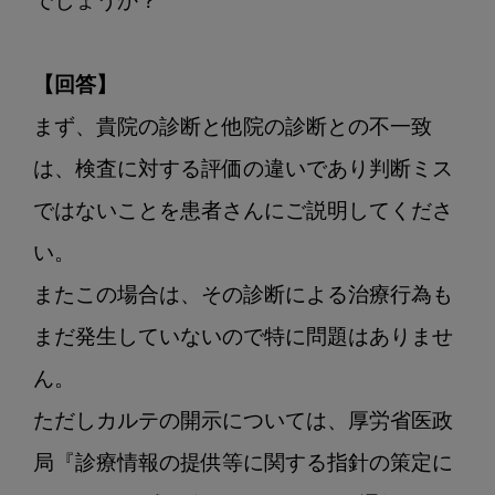
でしょうか？

セ
カ
ン
【回答】
ド
オ
まず、貴院の診断と他院の診断との不一致
ピ
は、検査に対する評価の違いであり判断ミス
ニ
ではないことを患者さんにご説明してくださ
オ
ン
い。

で
またこの場合は、その診断による治療行為も
まだ発生していないので特に問題はありませ
ん。

ただしカルテの開示については、厚労省医政
局『診療情報の提供等に関する指針の策定に