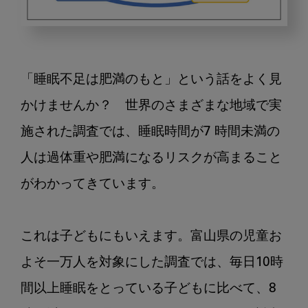
閉
塞
性
「睡眠不足は肥満のもと」という話をよく見
睡
眠
かけませんか？　世界のさまざまな地域で実
時
施された調査では、睡眠時間が7 時間未満の
無
人は過体重や肥満になるリスクが高まること
呼
吸
がわかってきています。

（OSA）
治
療
これは子どもにもいえます。富山県の児童お
の
よそ一万人を対象にした調査では、毎日10時
た
め
間以上睡眠をとっている子どもに比べて、8
の