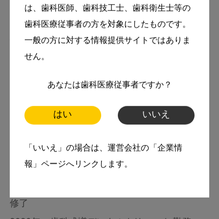
歯科医師
は、歯科医師、歯科技工士、歯科衛生士等の
歯科医療従事者の方を対象にしたものです。
経歴
一般の方に対する情報提供サイトではありま
2015年 東京医科歯科大学歯学部歯学科 卒業
せん。
2016年 東京医科歯科大学歯学部病院第二総合
あなたは歯科医療従事者ですか？
診療部 臨床研修終了
2018年 カリフォルニア大学ロサンゼルス校歯
はい
いいえ
学部病院 保存修復分野プリセプタープログラム
修了
「いいえ」の場合は、運営会社の「企業情
報」ページへリンクします。
2020年 カリフォルニア大学ロサンゼルス校歯
学部病院 口腔顔面痛・睡眠歯科学専門医コース
修了