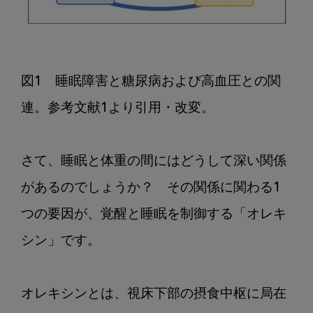
が
増
え
る？
睡
図1　睡眠障害と糖尿病および高血圧との関
眠
連。参考文献1より引用・改変。

と
体
重
さて、睡眠と体重の間にはどうして深い関係
の
があるのでしょうか？　その関係に関わる1
関
係
つの要因が、覚醒と睡眠を制御する「オレキ
シン」です。

オレキシンとは、視床下部の摂食中枢に局在