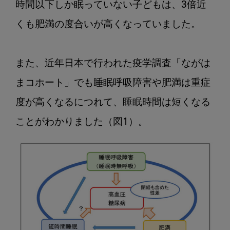
時間以下しか眠っていない子どもは、3倍近
睡
眠
くも肥満の度合いが高くなっていました。

歯
科
講
また、近年日本で行われた疫学調査「ながは
座
まコホート」でも睡眠呼吸障害や肥満は重症
第
10
度が高くなるにつれて、睡眠時間は短くなる
回：
睡
眠
不
足
ほ
ど
食
欲