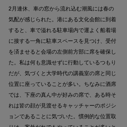
歯
2月連休、車の窓から流れ込む潮風には春の
の
少
気配が感じられた。港にある文化会館に到着
な
すると、車で溢れる駐車場内で運よく船着場
い
に接する一角に駐車スペースを見つけ、受付
町
の
を済ませると会場の左側前方部に席を確保し
歯
た。私は何も意識せずに行動しているつもり
科
医
だが、気づくと大学時代の講義室の席と同じ
師
位置に座っていることが多い。ちなみに酒席
の
日
では、下座の真ん中が好みの席で、ある時そ
常
れは皆の顔が見渡せるキャッチャーのポジシ
シ
ー
ョンであることに気づいた。慣例的な位置取
ズ