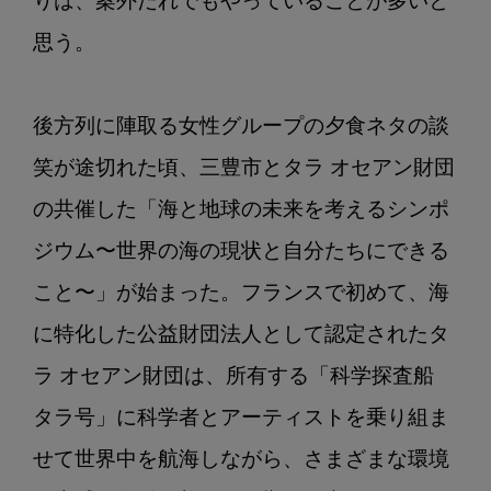
りは、案外だれでもやっていることが多いと
ン
2：
思う。

酸
性
後方列に陣取る女性グループの夕食ネタの談
笑が途切れた頃、三豊市とタラ オセアン財団
の共催した「海と地球の未来を考えるシンポ
ジウム〜世界の海の現状と自分たちにできる
こと〜」が始まった。フランスで初めて、海
に特化した公益財団法人として認定されたタ
ラ オセアン財団は、所有する「科学探査船 
タラ号」に科学者とアーティストを乗り組ま
せて世界中を航海しながら、さまざまな環境