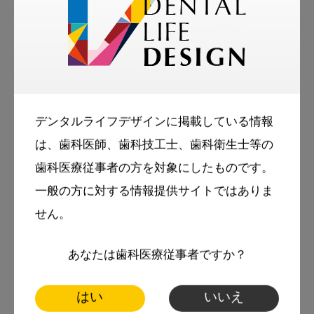
1991年3月、長崎大学大学院歯学研究科修了
（歯学博士）
1991年4月～1994年5月 長崎大学歯学部助手
1994年6月、浪越歯科医院開設（香川県三豊
市）
デンタルライフデザインに掲載している情報
2001年4月～2002年3月、長崎大学歯学部臨床
は、歯科医師、歯科技工士、歯科衛生士等の
助教授
歯科医療従事者の方を対象にしたものです。
一般の方に対する情報提供サイトではありま
2002年4月～2010年3月、長崎大学歯学部臨床
せん。
教授
2012年4月～認定NPO法人ウォーターフロリデ
あなたは歯科医療従事者ですか？
ーションファンド理事長。
はい
いいえ
学校歯科医を務める仁尾小学校（香川県三豊