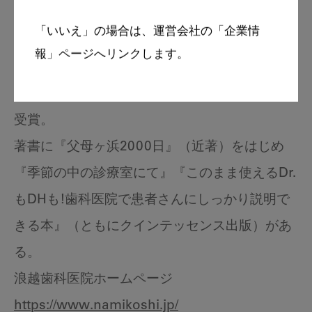
市）が1999年に全日本歯科保健優良校最優秀文
「いいえ」の場合は、運営会社の「企業情
部大臣賞を受賞。
報」ページへリンクします。
2011年4月の歯科健診では6年生51名が永久歯カ
リエスフリーを達成し、日本歯科医師会長賞を
受賞。
著書に『父母ヶ浜2000日』（近著）をはじめ
『季節の中の診療室にて』『このまま使えるDr.
もDHも!歯科医院で患者さんにしっかり説明で
きる本』（ともにクインテッセンス出版）があ
る。
浪越歯科医院ホームページ
https://www.namikoshi.jp/