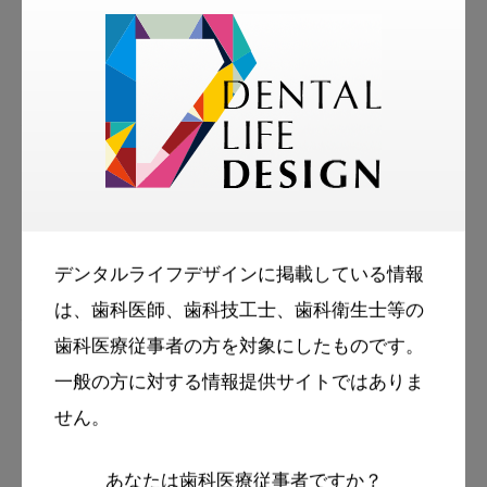
著者
塚本 雅美
医師・医学博士
日本糖尿病学会糖尿病専門医 日本内科学会総
合内科専門医
デンタルライフデザインに掲載している情報
は、歯科医師、歯科技工士、歯科衛生士等の
経歴
歯科医療従事者の方を対象にしたものです。
2006年3月 東京慈恵会医科大学医学部卒業
一般の方に対する情報提供サイトではありま
2006年4月 東京慈恵会医科大学関連病院にて
せん。
前期・後期研修
2011年4月 東京慈恵会医科大学 大学院
あなたは歯科医療従事者ですか？