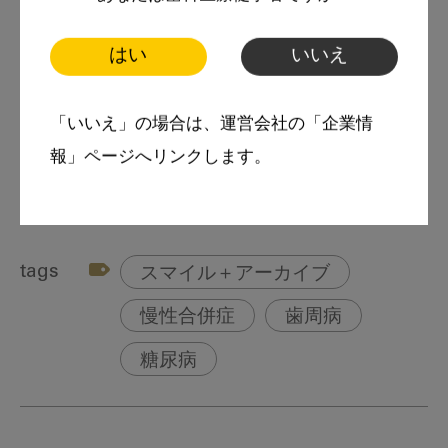
2015年3月 東京慈恵会医科大学 大学院修了
はい
いいえ
2016年4月 独立行政法人 京都医療センタ
ー 糖尿病内科
「いいえ」の場合は、運営会社の「企業情
2019年5月 澤木内科・糖尿病クリニック
報」ページへリンクします。
tags
スマイル＋アーカイブ
慢性合併症
歯周病
糖尿病