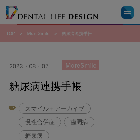
TOP
>
MoreSmile
>
糖尿病連携手帳
2023・08・07
MoreSmile
糖尿病連携手帳
スマイル＋アーカイブ
慢性合併症
歯周病
糖尿病