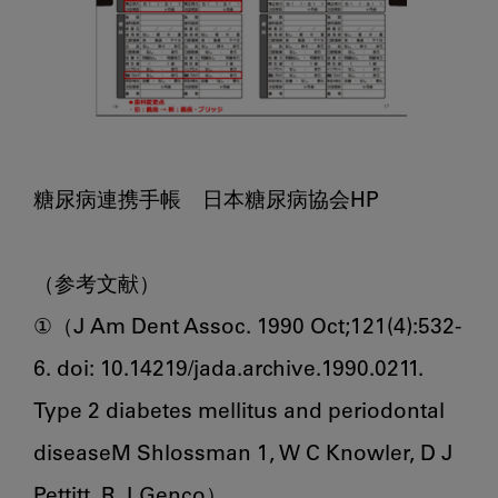
糖尿病連携手帳　日本糖尿病協会HP

（参考文献）

①（J Am Dent Assoc. 1990 Oct;121(4):532-
6. doi: 10.14219/jada.archive.1990.0211.

Type 2 diabetes mellitus and periodontal 
diseaseM Shlossman 1, W C Knowler, D J 
Pettitt, R J Genco）
