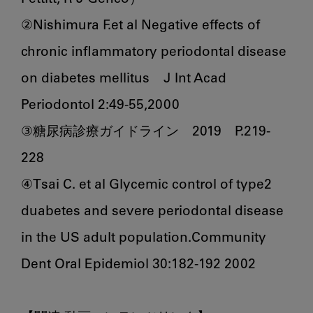
②Nishimura F.et al Negative effects of 
chronic inflammatory periodontal disease 
on diabetes mellitus    J Int Acad 
Periodontol 2:49-55,2000

③糖尿病診療ガイドライン　2019　P.219-
228

④Tsai C. et al Glycemic control of type2 
duabetes and severe periodontal disease 
in the US adult population.Community 
Dent Oral Epidemiol 30:182-192 2002
