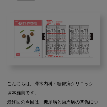
糖
尿
病
こんにちは。澤木内科・糖尿病クリニック　
連
携
塚本雅美です。

手
最終回の今回は、糖尿病と歯周病の関係につ
帳