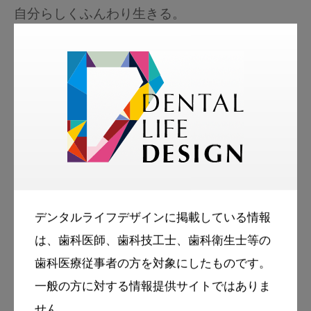
自分らしくふんわり生きる。
いちき歯科に勤めながら、他院でHappy研修講
師としても楽しみ中。
患者さんに歯の仕組みや治療の種類を知ってい
ただいて、ご提案させていただく。
信頼関係を作って、サポートさせていただくク
リニカルコーディネーター。
デンタルライフデザインに掲載している情報
は、歯科医師、歯科技工士、歯科衛生士等の
ストレートに言っても相手に嫌な思いをさせず
歯科医療従事者の方を対象にしたものです。
に伝える言い方とは？を極め続けて13年。
一般の方に対する情報提供サイトではありま
言いにくいことも言わないことが罪になること
せん。