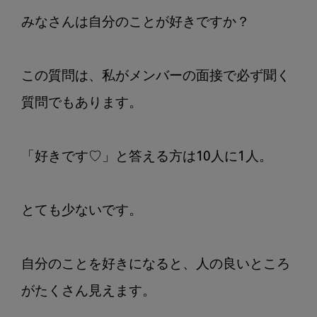
の
みなさんは自分のことが好きですか？

ふ
ん
わ
この質問は、私がメンバーの面接で必ず聞く
り
質問でもあります。

思
好
Vol6.
「好きです♡」と答える方は10人に1人。

自
分
を
とても少ないです。

好
き
に
自分のことを好きになると、人の良いところ
な
る
がたくさん見えます。

♬