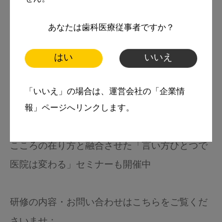
もある。
あなたは歯科医療従事者ですか？
こころの在り方で伝え方は変わり、人間関係は
良くなると確信。
はい
いいえ
苦い特効薬をオブラートに包んで効かせる伝え
方に成功。
「いいえ」の場合は、運営会社の「企業情
聴き方、受け取り能力を磨いて心をデザインす
報」ページへリンクします。
る「志事観・こころの在り方」を伝え続ける。
こころの在り方と融合させた「言い方ひとつで
医院は変わる」セミナーも開催中
研修の内容・お問い合わせはこちらをご覧くだ
さいませ：