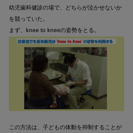
り
先
幼児歯科健診の場で、どちらが泣かせないか
生
を競っていた。

の
小
児
歯
科
そ
の
12
3
回
目
の“ハ
ア
～”で
この方法は、子どもの体動を抑制することが
本