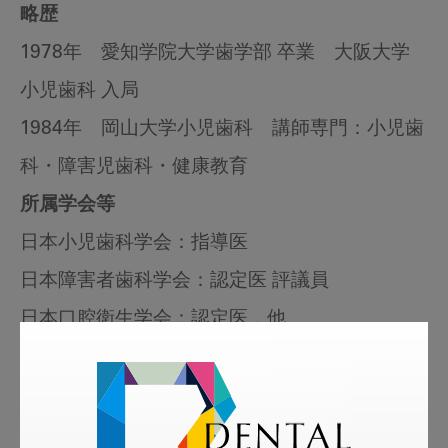
略歴
1978年 愛知学院大学歯学部 卒業 大阪大学
小児歯科 入局
1984年 岡山大学小児歯科 講師専門：小児歯
科・障害児歯科・健康教育
所属学会等
日本小児歯科学会：指導医
日本障害者歯科学会：認定医 評議員
日本口腔衛生学会：認定医，他
歯科豆知識
「Dr.オカザキのまるごと歯学」で
は、様々な角度から、歯学についてお話ししま
す。