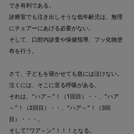
でき有利である。

格
的
診療室でも泣き出しそうな低年齢児は、無理
に
にチェアーにあげる必要がない。

泣
き
そして、口腔内診査や保健指導、フッ化物塗
始
布を行う。

め
る
さて、子どもを寝かせても急には泣けない。

泣くには、そこに至る呼吸がある。

それは、“ハア～”！（1回目）・・、“ハア
～”！（2回目）・・、“ハア～”！（3回
目）・・・。

そして“ワア～ン”！！！となる。
