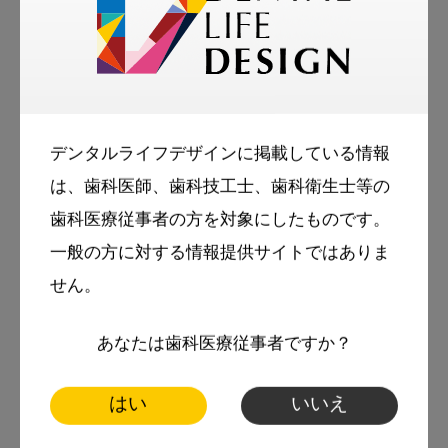
人が噛む効果について、また動物と食物の関
係、治療の組立て、食べることと命について。
知っているようで知らなかった、歯に関する目
からウロコのコラムです！
デンタルライフデザインに掲載している情報
は、歯科医師、歯科技工士、歯科衛生士等の
岡崎先生ホームページ：
歯科医療従事者の方を対象にしたものです。
https://okazaki8020.sakura.ne.jp/
一般の方に対する情報提供サイトではありま
せん。
岡崎先生の記事のバックナンバー：
あなたは歯科医療従事者ですか？
https://www3.dental-plaza.com/writer/y-
okazaki/
はい
いいえ