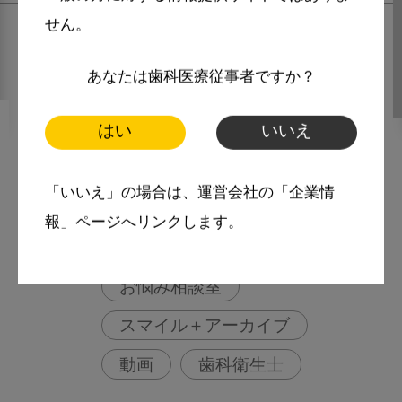
せん。
あなたは歯科医療従事者ですか？
2023・2・10
はい
いいえ
MoreSmile
『歯つめいして』エジソン ダ
「いいえ」の場合は、運営会社の「企業情
ンス！！
報」ページへリンクします。
More Smile
お悩み相談室
スマイル＋アーカイブ
動画
歯科衛生士