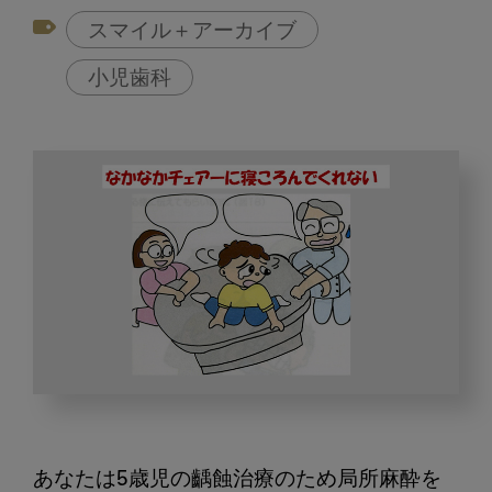
スマイル＋アーカイブ
小児歯科
し
く
じ
あなたは5歳児の齲蝕治療のため局所麻酔を