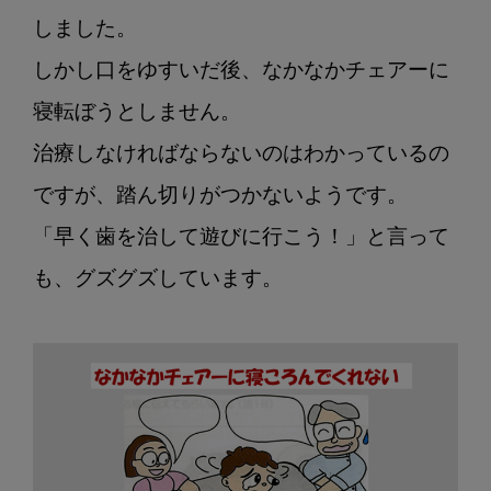
り
先
しました。

生
しかし口をゆすいだ後、なかなかチェアーに
の
寝転ぼうとしません。

小
児
治療しなければならないのはわかっているの
歯
ですが、踏ん切りがつかないようです。

科
そ
「早く歯を治して遊びに行こう！」と言って
の
も、グズグズしています。

25
ダ
ブ
ル
バ
イ
ン
ド