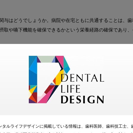
方
関与はどうでしょうか。病院や在宅ともに共通することは、歯
摂取や嚥下機能を確保できるかという栄養経路の確保であり、
作製・修理、抜歯といった治療処置だけでなく、終末期の口腔
思決定の場面で、患者さんの意思を尊重した支援が求められます
セスメントし生活に寄り添う、すなわち“Extensivist”
活の質（QOL）や家族の介護力、社会的背景も含めて、多職


ンタルライフデザインに掲載している情報は、歯科医師、歯科技工士、