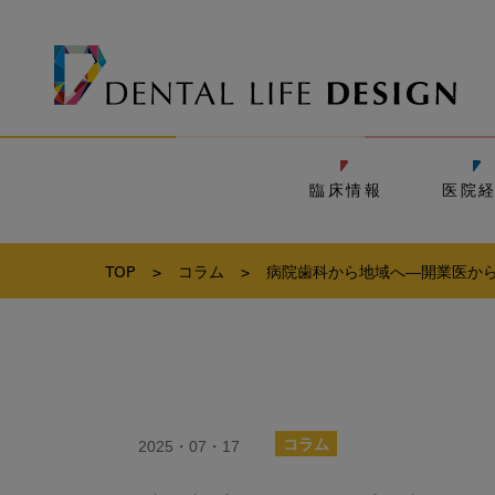
臨床情報
医院
TOP
>
コラム
>
病院歯科から地域へ―開業医から
2025・07・17
コラム