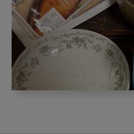
病
院
歯
科
か
ら
地