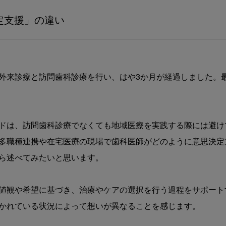
域
へ
定支援」の違い
―
開
業
医
か
外来診療と訪問歯科診療を行い、はや3か月が経過しました。
ら
み
た
病
ドは、訪問歯科診療でなくても地域医療を実践する際には避け
診
多職種連携や在宅医療の現場で歯科医師がどのように意思決定
連
携・
ら述べてみたいと思います。

高
齢
者
値観や希望に基づき、治療やケアの選択を行う過程をサポート
歯
かれている状況によって想いが異なることを感じます。

科
医