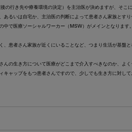
療
on（退院後の行き先や療養環境の決定）を主治医が決めますが、そ
の
実
、あるいは自宅か、主治医の判断によって患者さん家族とすり
践
の中で医療ソーシャルワーカー（MSW）がメインとなります。
―
第
4
く、患者さん家族が近くにいることなど、つまり生活が基盤と
回：
「意
思
さんの生き方について医療がどこまで介入すべきなのか、よく
決
ィキャップをもつ患者さんですので、少しでも生き方に対して
定
支
援」
へ
の
向
き
合
い