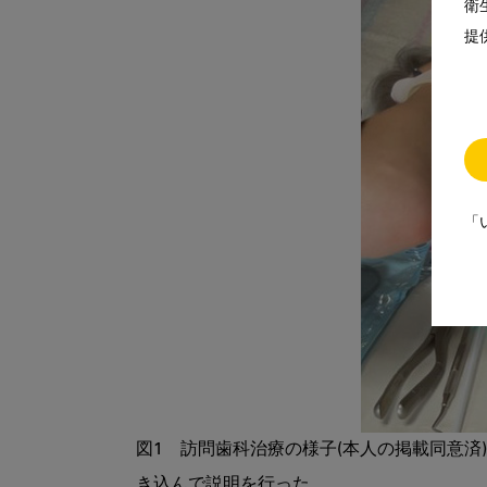
衛
提
「
図1　訪問歯科治療の様子(本人の掲載同意
き込んで説明を行った。
