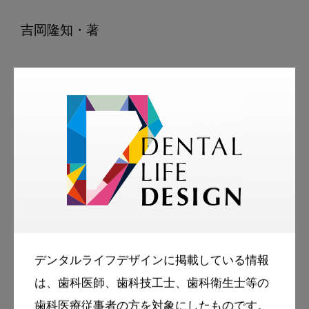
吉岡隆知・著

クインテッセンス出版
問合先
定価本体
：14,000円（税別）

プリアジャステッドアプラ
イアンスの治療とモニタリ
ング
デンタルライフデザインに掲載している情報
は、歯科医師、歯科技工士、歯科衛生士等の
歯科医療従事者の方を対象にしたものです。