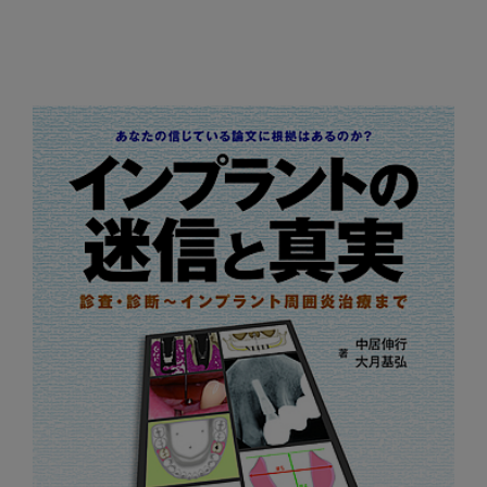
ッ
ク
ア
ッ
プ
書
籍