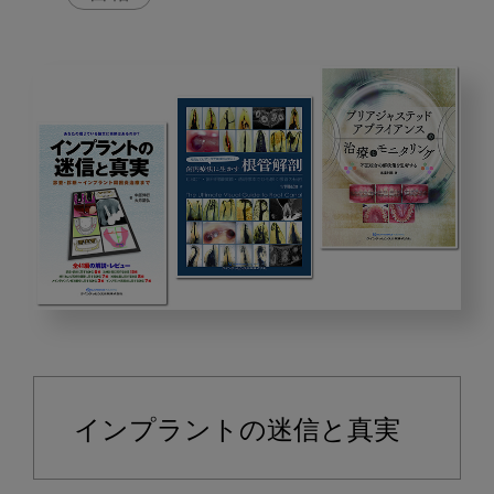
2019
年
8
月
インプラントの迷信と真実
の
ピ