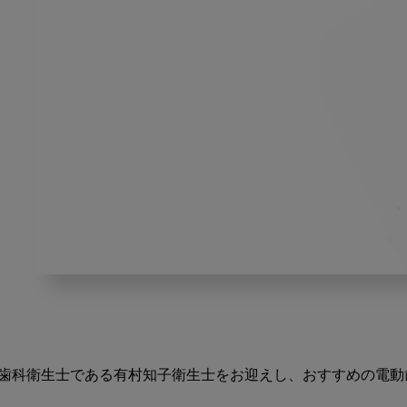
【後
編】
現
役
歯
歯科衛生士である有村知子衛生士をお迎えし、おすすめの電動
科
衛