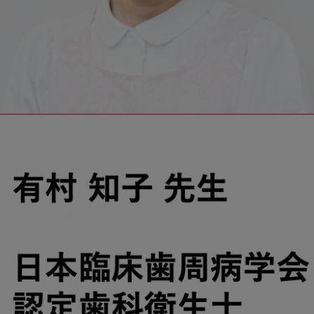
歯
ブ
ラ
シ
と
は？