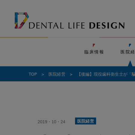
臨床情報
医院
TOP
>
医院経営
>
【後編】現役歯科衛生士が「
2019・10・24
医院経営