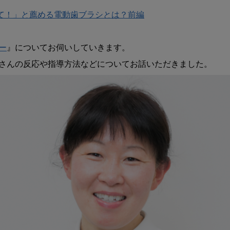
生
て！」と薦める電動歯ブラシとは？前編
士
が
「騙
ー
』についてお伺いしていきます。

さ
れ
た
と
思
っ
て
使
っ
て！」
と
薦
め
る
電
動