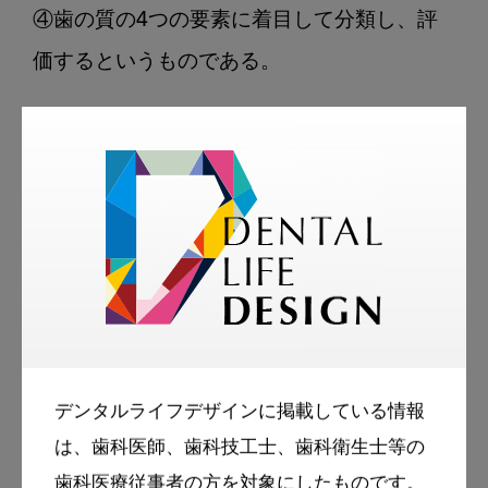
④歯の質の4つの要素に着目して分類し、評
価するというものである。

本書では全編を通じて、臨床医であり、スタ
ディクラブを主宰する教育者としての側面も
もつ著者が、重要であると考え、読者に伝え
たいと願うエッセンス・フィロソフィーが凝
縮されており、読みやすく理解しやすい好書
であるといえよう。

デンタルライフデザインに掲載している情報
評者
：古谷野　潔

は、歯科医師、歯科技工士、歯科衛生士等の
（九州大学大学院歯学研究院口腔機能修復学
歯科医療従事者の方を対象にしたものです。