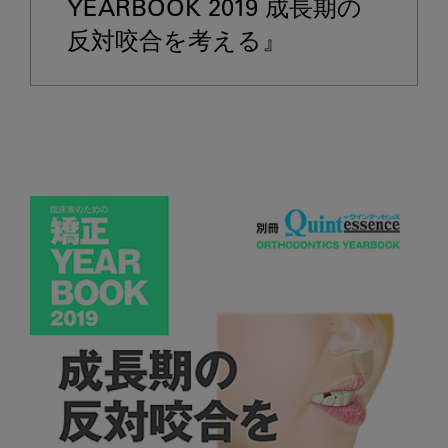
ッ
YEARBOOK 2019 成長期の
ク
ア
ッ
プ
書
籍