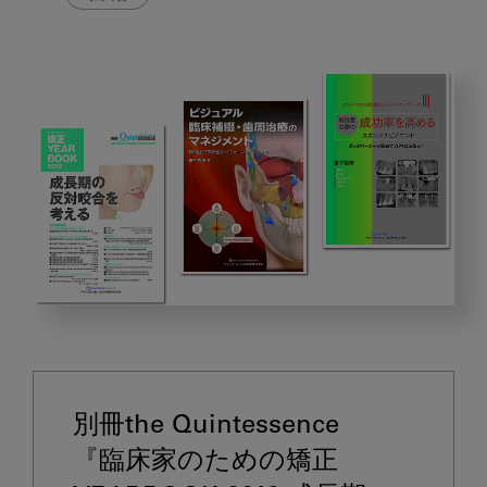
2020
年
1
月
別冊the Quintessence
の
ピ
『臨床家のための矯正 