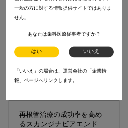
講座）

一般の方に対する情報提供サイトではありま
せん。
田中秀樹・著

あなたは歯科医療従事者ですか？
クインテッセンス出版
はい
いいえ
問合先
「いいえ」の場合は、運営会社の「企業情
定価本体
：13,000円（税別）

報」ページへリンクします。
再根管治療の成功率を高め
るスカンジナビアエンド