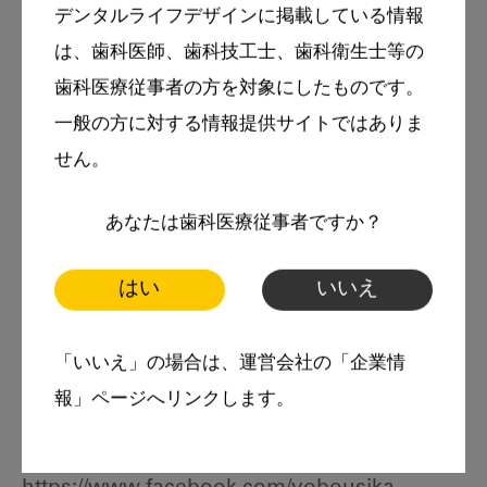
デンタルライフデザインに掲載している情報
2000年 スウェーデン王立マルメ大学歯学部カ
は、歯科医師、歯科技工士、歯科衛生士等の
リオロジー講座客員研究員
歯科医療従事者の方を対象にしたものです。
2001年 山形県酒田市日吉歯科診療所勤務
一般の方に対する情報提供サイトではありま
2007年 アイルランド国立コーク大学大学院修
せん。
了 Master of Dental Public Health 取得
あなたは歯科医療従事者ですか？
2018年 同大学院修了 PhD 取得
はい
いいえ
NPO法人「科学的なむし歯・歯周病予防を推進
する会」（PSAP）：
「いいえ」の場合は、運営会社の「企業情
報」ページへリンクします。
http://www.honto-no-yobou.jp
https://www.instagram.com/psap_2018/