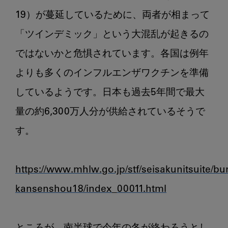
イ
19）が蔓延しているために、両者が相まって
ン
「ツインデミック」という大混乱が起きるの
フ
ル
ではないかと危惧されています。各国は例年
エ
よりも多くのインフルエンザワクチンを準備
ン
ザ
しているようです。日本も過去5年間で最大
に
量の約6,300万人分が供給されているそうで
注
目
す。

https://www.mhlw.go.jp/stf/seisakunitsuite/
kansenshou18/index_00011.html