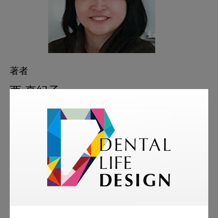
著者
西 真紀子
NPO法人「科学的なむし歯・歯周病予防を推進
する会」（PSAP）理事長・歯科医師
㈱モリタ アドバイザー
略歴
1996年 大阪大学歯学部卒業
大阪大学歯学部歯科保存学講座入局