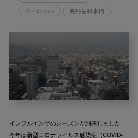
ヨーロッパ
海外歯科事情
今
年
の
インフルエンザのシーズンが到来しました。
冬
の
今年は新型コロナウイルス感染症（COVID-