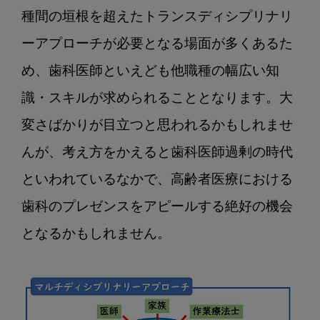
科
種間の垣根を超えたトランスディシプリナリ
連
携
ーアプローチが必要となる場面が多くあるた
の
め、歯科医師といえども他職種の幅広い知
重
要
識・スキルが求められることとなります。大
性
変さばかりが目立つと思われるかもしれませ
と
当
んが、考え方をかえると歯科医師過剰の時代
院
といわれているなかで、高齢者医療における
の
取
歯科のプレゼンスをアピールする絶好の機会
り
となるかもしれません。

組
み