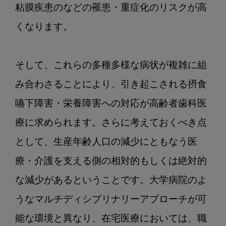
療
粘膜疾患のなどの罹患・重症化のリスクが高
を
くなります。

考
え
る
そして、これらの多種多様な病状が複雑に組
VOL.5
訪
み合わさることにより、引き起こされる摂食
問
嚥下障害・栄養障害への対応が高齢者歯科医
歯
科
療に求められます。さらに考えておくべき点
に
として、生産年齢人口の減少にともなう医
お
療・介護を支える側の相対的もしくは絶対的
け
る
な減少があるということです。大学病院のよ
歯
うなマルチディシプリナリーアプローチが可
科-
歯
能な環境と異なり、在宅医療においては、職