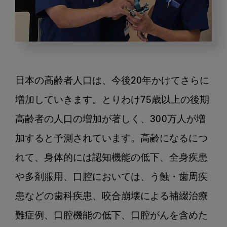
歯
科
に
日本の高齢者人口は、今後20年かけてさらに
求
め
増加していきます。とりわけ75歳以上の後期
ら
高齢者の人口の増加が著しく、300万人が増
れ
加すると予測されています。高齢になるにつ
て
い
れて、身体的には認知機能の低下、全身疾患
る
や多剤服用、口腔においては、う蝕・歯周疾
高
齢
患などの歯科疾患、咬合崩壊による補綴治療
者
難症例、口腔機能の低下、口腔がんを含めた
医