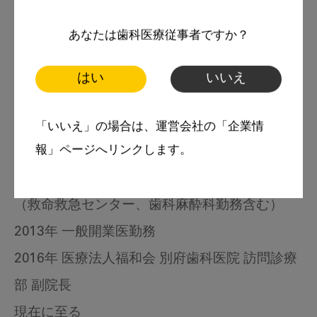
中尾 祐
あなたは歯科医療従事者ですか？
別府歯科医院
はい
いいえ
訪問診療部 副院長
略歴
「いいえ」の場合は、運営会社の「企業情
九州大学歯学部卒業
報」ページへリンクします。
2001年 同大学歯学部付属病院 旧第一口腔外科
（救命救急センター、歯科麻酔科勤務含む）
2013年 一般開業医勤務
2016年 医療法人福和会 別府歯科医院 訪問診療
部 副院長
現在に至る