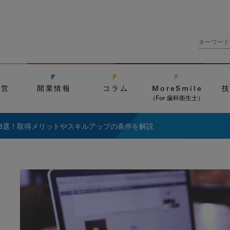
経営
開業情報
コラム
MoreSmile
（For 歯科衛生士）
3選！取得メリットやスキルアップの条件を解説