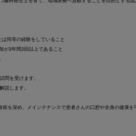
つ歯科衛生士を育て、地域医療へ貢献することを目的とする認定
は同等の経験をしていること

が3年間2回以上であること



試問を受けます。

解説します。

や技術を深め、メインテナンスで患者さんの口腔や全身の健康を