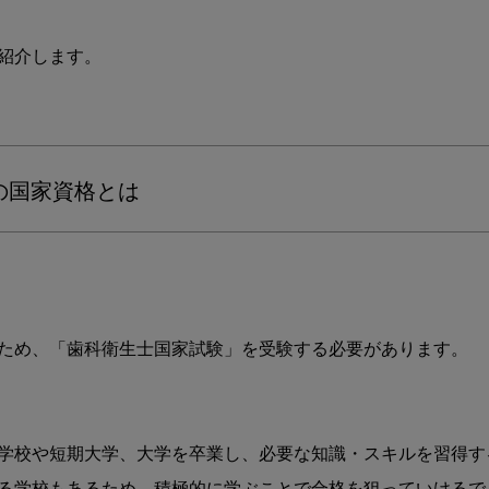
す
す
紹介します。

め
の
資
格
13
選！
の国家資格とは
取
得
メ
リ
ッ
ト
ため、「歯科衛生士国家試験」を受験する必要があります。

や
ス
キ
ル
ア
学校や短期大学、大学を卒業し、必要な知識・スキルを習得する
ッ