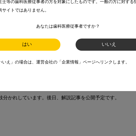
務の質を向上することを目的とする認定制度です。

生士等の歯科医療従事者の方を対象にしたものです。一般の方に対する
ーション」、「障害歯科」などさまざまな分野での認定資格とな
供サイトではありません。
あなたは歯科医療従事者ですか？
位を取得すること

はい
いいえ
を1年以上経験していること



いいえ」の場合は、運営会社の「企業情報」ページへリンクします。
できるため、高水準の技術・知識を得て業務に役立てることがで
枝分かれしています。後日、解説記事を公開予定です。
