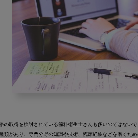
歯
科
衛
生
士
格の取得を検討されている歯科衛生士さんも多いのではないでし
に
種類があり、専門分野の知識や技術、臨床経験などを磨くために
お