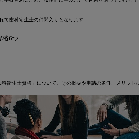
る学校もあるため、積極的に学ぶことで合格を狙っていけるでし
プ
の
条
件
を
解
資格6つ
説