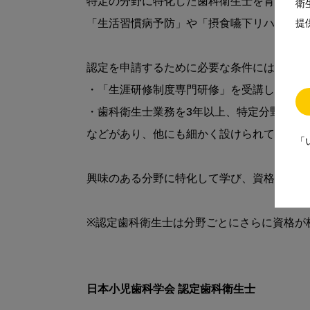
特定の分野に特化した歯科衛生士を育て、業
衛
「生活習慣病予防」や「摂食嚥下リハビリテ
提
認定を申請するために必要な条件には、

・「生涯研修制度専門研修」を受講し、30単
・歯科衛生士業務を3年以上、特定分野の業務
などがあり、他にも細かく設けられています。
「
興味のある分野に特化して学び、資格を取得
※認定歯科衛生士は分野ごとにさらに資格が
日本小児歯科学会 認定歯科衛生士