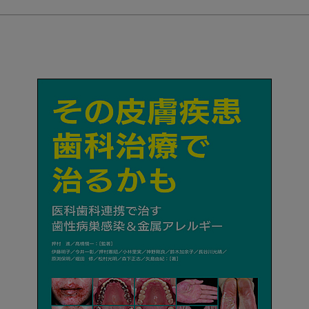
ク
ア
ッ
プ
書
籍