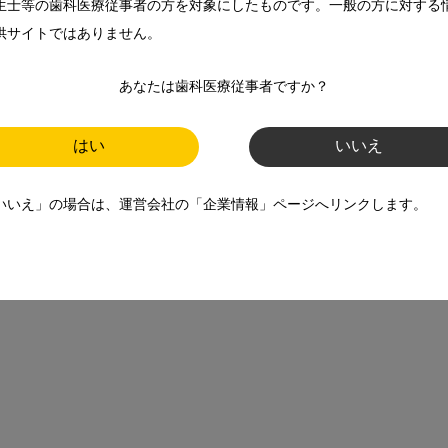
いても書かれている。歯科医師の皮膚疾患に対する間違った知
生士等の歯科医療従事者の方を対象にしたものです。一般の方に対する
供サイトではありません。
あなたは歯科医療従事者ですか？
、歯性病変を見逃していた可能性を考えると、申し訳ない思い
はい
いいえ
いいえ」の場合は、運営会社の「企業情報」ページへリンクします。