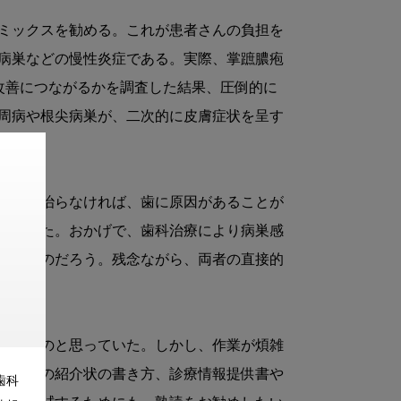
ミックスを勧める。これが患者さんの負担を
病巣などの慢性炎症である。実際、掌蹠膿疱
改善につながるかを調査した結果、圧倒的に
周病や根尖病巣が、二次的に皮膚症状を呈す
試みて治らなければ、歯に原因があることが
軽快した。おかげで、歯科治療により病巣感
かったのだろう。残念ながら、両者の直接的
。

きるものと思っていた。しかし、作業が煩雑
科医への紹介状の書き方、診療情報提供書や
歯科