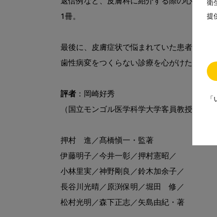
返信例など、皮膚科に紹介する際の心得につ
衛
1冊。

提
最後に、皮膚症状で悩まれていた患者さんの
歯性病変をつくらない診療を心がけたい。

評者
：岡崎好秀

「
（国立モンゴル医学科学大学客員教授）

押村　進／髙橋愼一・監著

伊藤明子／今井一彰／押村憲昭／

小林里実／神野剛良／鈴木加余子／

長谷川光晴／原渕保明／堀田　修／

松村光明／森下正志／矢島由紀・著
