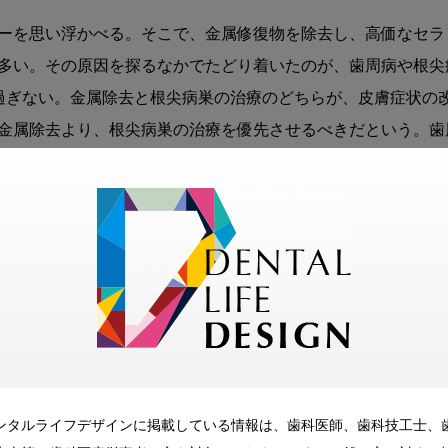
ーを思い浮かべる。そこで、金属修復物を除去し、高価なセラ
多い。その原因を探るなかでたどり着いたのが、歯周病や根尖
過ぎない。金属除去と根尖病巣の治療のどちらが、皮膚症状の
金属除去より、根尖病巣の治療を優先させるべきだという。歯
児科では、原因不明の疾患が多い。そこで、さまざまな治療を
た。実際、多数歯の乳歯う蝕の根管治療や抜歯を行うと症状は
きた。小児科での治療後なので、歯が原病巣である可能性も高
歯性病巣感染を見逃しているケースは多数あるように思ってきた
たとえば、皮膚科に依頼すれば、パッチテストで簡単に診断で
ない医院が多いのである。また、患者さんへの説明資料、皮膚
ンタルライフデザインに掲載している情報は、歯科医師、歯科技工士、