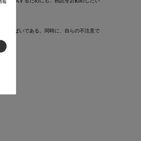
識を払拭するためにも、熟読をお勧めしたい
情報
でいっぱいである。同時に、自らの不注意で