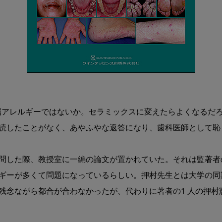
属アレルギーではないか。セラミックスに変えたらよくなるだろ
読したことがなく、あやふやな返答になり、歯科医師として恥し
問した際、教授室に一編の論文が置かれていた。それは監著者
ギーが多くて問題になっているらしい。押村先生とは大学の同
残念ながら都合が合わなかったが、代わりに著者の1 人の押村