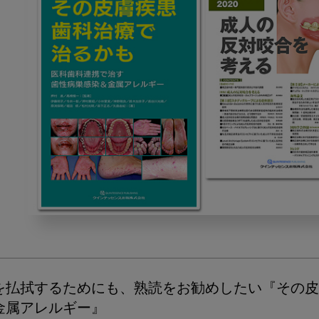
2020
年
12
月
の
を払拭するためにも、熟読をお勧めしたい『その皮
ピ
金属アレルギー』
ッ