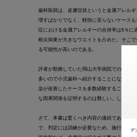
歯科医師は、皮膚症状というと金属アレルギ
増すばかりでなく、軽快に至らないケースも
症における金属アレルギーの合併率は5％に
根尖病巣が大きなウエイトを占めた。そこで
る可能性が高いのである。

評者が勤務していた岡山大学病院での話。小
多いので小児歯科へ紹介することになってい
染が改善したケースを多数経験することがで
な因果関係を証明するのは難しい。しかし、
さて、本書は驚くべき内容の連続であった。
で、判定には訓練が必要なため、施行してい
デ