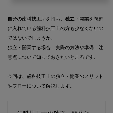
歯
科
技
自分の歯科技工所を持ち、独立・開業を視野
工
士
に入れている歯科技工士の方も少なくないの
の
ではないでしょうか。

独
独立・開業する場合、実際の方法や準備、注
立
開
意点について知っておきたいところです。

業
に
必
今回は、歯科技工士の独立・開業のメリット
要
やフローについて解説します。

な
準
備
と