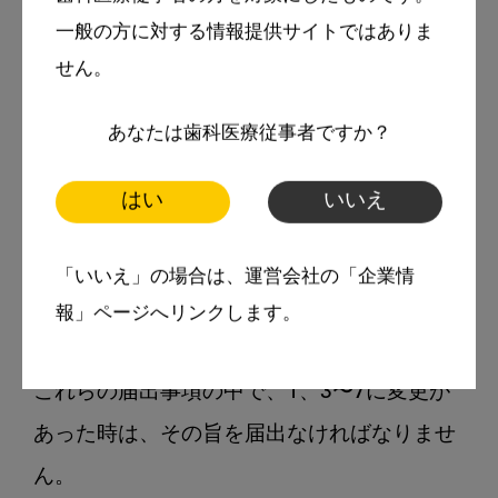
1.開設者の住所と氏名（法人であればその名
一般の方に対する情報提供サイトではありま
称と主な事務所の所在地）

せん。
2.開設の年月日

あなたは歯科医療従事者ですか？
3.名称

4.開設の場所

はい
いいえ
5.管理者の住所と氏名

6.業務に従事する者の氏名

「いいえ」の場合は、運営会社の「企業情
7.構造設備の概要および平面図

報」ページへリンクします。
これらの届出事項の中で、1、3〜7に変更が
あった時は、その旨を届出なければなりませ
ん。
