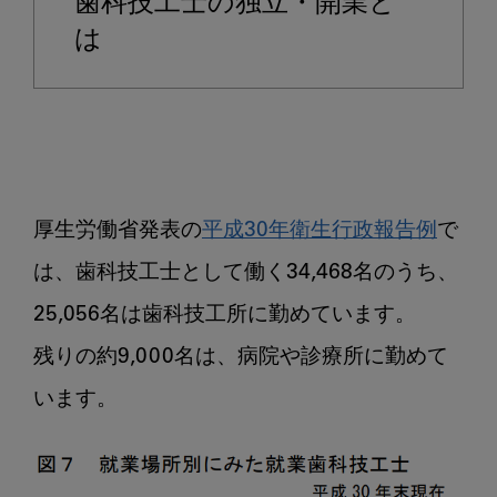
歯科技工士の独立・開業と
は？
メ
は
リ
ッ
ト
や
注
意
厚生労働省発表の
平成30年衛生行政報告例
で
点
に
は、歯科技工士として働く34,468名のうち、
つ
25,056名は歯科技工所に勤めています。

い
て
残りの約9,000名は、病院や診療所に勤めて
も
解
説