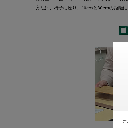
方法は、椅子に座り、10cmと30cmの距
デ