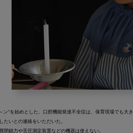
口
腔
機
ポカ～ン"を始めとした、口腔機能発達不全症は、保育現場でも大き
能
発
したいとの連絡をいただいた。

達
唇閉鎖力や舌圧測定装置などの機器は使えない。

不