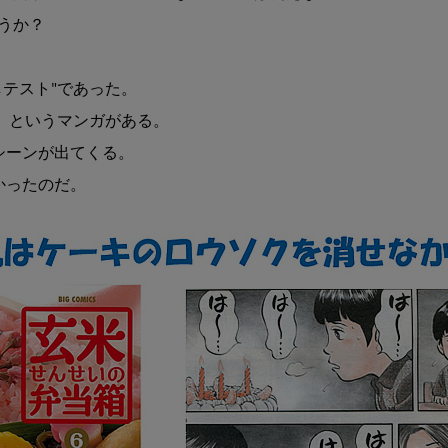
全
か？

症
そ
の
テスト"であった。

７
）というマンガがある。

ろ
う
ーンが出てくる。

そ
ったのだ。

く
吹
き
消
し
テ
ス
ト