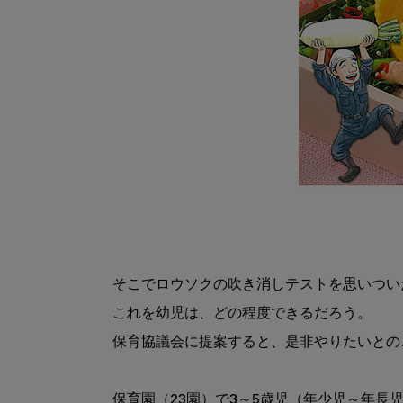
そこでロウソクの吹き消しテストを思いついた
これを幼児は、どの程度できるだろう。

保育協議会に提案すると、是非やりたいとの
保育園（23園）で3～5歳児（年少児～年長児