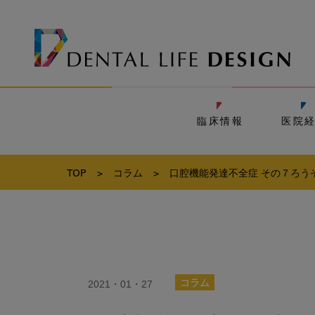
臨床情報
医院
TOP
>
コラム
>
口腔機能発達不全症 その７ろう
2021・01・27
コラム