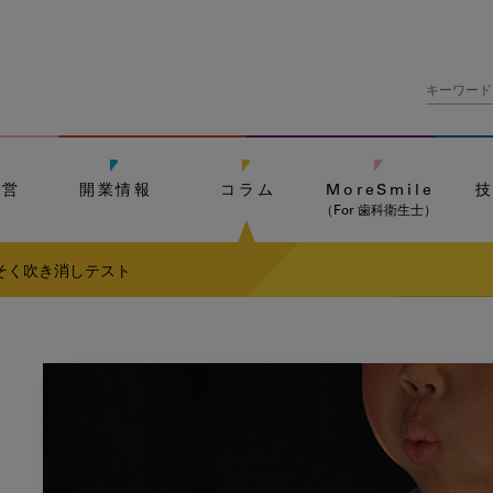
経営
開業情報
コラム
MoreSmile
（For 歯科衛生士）
そく吹き消しテスト