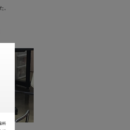
た。

歯科