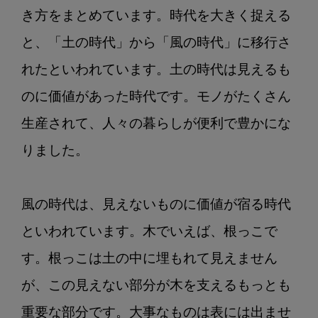
り
き方をまとめています。時代を大きく捉える
た
と、「土の時代」から「風の時代」に移行さ
い？！
歯
れたといわれています。土の時代は見えるも
科
のに価値があった時代です。モノがたくさん
で
働
生産されて、人々の暮らしが便利で豊かにな
く
りました。

歓
び
が
風の時代は、見えないものに価値が宿る時代
わ
といわれています。木でいえば、根っこで
か
る
す。根っこは土の中に埋もれて見えません
た
が、この見えない部分が木を支えるもっとも
め
に
重要な部分です。大事なものは表には出ませ