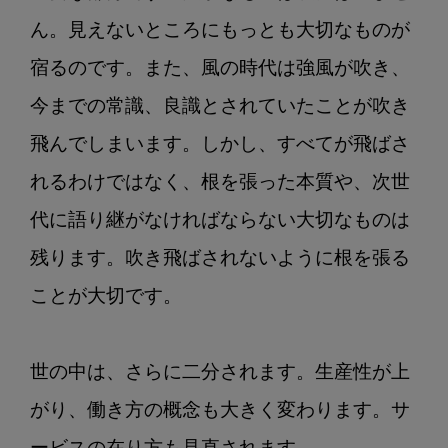
第
ん。見えないところにもっとも大切なものが
4
回：
宿るのです。また、風の時代は強風が吹き、
『生
今までの常識、良識とされていたことが吹き
ま
れ
飛んでしまいます。しかし、すべてが飛ばさ
変
れるわけではなく、根を張った本質や、次世
わ
っ
代に語り継がなければならない大切なものは
て
残ります。吹き飛ばされないように根を張る
も
歯
ことが大切です。

科
助
世の中は、さらに二分されます。生産性が上
手
に
がり、働き方の概念も大きく変わります。サ
な