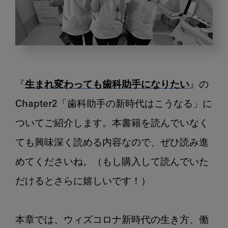
生
ま
れ
『
生まれ変わっても歯科助手になりたい
』の
変
わ
Chapter2「歯科助手の新時代はこうなる」に
っ
ついてご紹介します。本書籍を読んでいなく
て
ても興味深く読める内容なので、ぜひ読み進
も
歯
めてくださいね。（もし購入して読んでいた
科
だけるとさらに嬉しいです！）

助
手
に
本章では、ウィズコロナ新時代の生き方、働
な