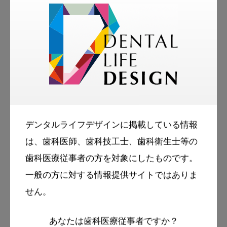
澤泉仲美子
株式会社オフィスウエーブ代表取締役
一般社団法人日本歯科人財開発アカデミー代表
理事。
PAS（日本歯科プロアシスタントスクール）校
長。
デンタルライフデザインに掲載している情報
は、歯科医師、歯科技工士、歯科衛生士等の
院長塾主宰。
歯科医療従事者の方を対象にしたものです。
パーソナルコーチ（国際コーチ連盟〔ICF〕認
一般の方に対する情報提供サイトではありま
定プログラム修了）。
せん。
全米NLP協会認定NLPマスター。
現在、約3.000名を超えるデンタルスタッフ
あなたは歯科医療従事者ですか？