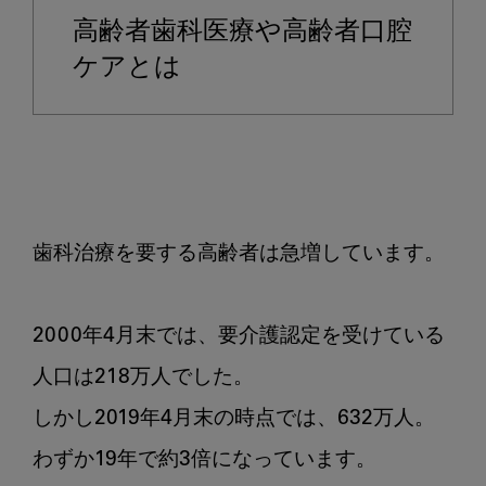
ラ
高齢者歯科医療や高齢者口腔
ブ
ル
ケアとは
を
ま
と
め
て
み
歯科治療を要する高齢者は急増しています。

た
2000年4月末では、要介護認定を受けている
人口は218万人でした。

しかし2019年4月末の時点では、632万人。