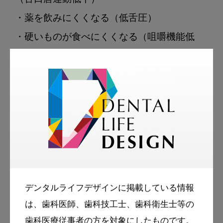
・薬を飲みにくくなる（低舌圧）

・硬いものが食べにくくなる（咀嚼機能低
下）

・食事の時にむせるようになる（嚥下機能低
下）

このような状態が続くと、う蝕や歯周病につ
ながる恐れがあります。

デンタルライフデザインに掲載している情報
は、歯科医師、歯科技工士、歯科衛生士等の
咀嚼障害や摂食・嚥下障害
歯科医療従事者の方を対象にしたものです。