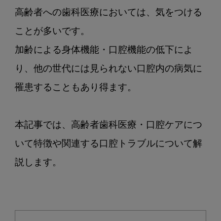
者
高齢者への歯科医療においては、気をつける
歯
科
ことが多いです。

医
加齢による身体機能・口腔機能の低下によ
療・
り、他の世代には見られない口腔内の病気に
口
腔
罹患することもあり得ます。

ケ
ア
と
本記事では、高齢者歯科医療・口腔ケアにつ
は？
いて特徴や関連する口腔トラブルについて解
特
徴
説します。

や
口
腔
ト