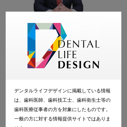
著者
大橋高広
株式会社ＮＣコンサルティング
代表取締役社長
1982年生まれ。 大阪府出身。 人事評価制度、
管理職育成、職場改善の専門家。 大阪商工会議
デンタルライフデザインに掲載している情報
所人事労務サポート推進パートナー、八尾市や
は、歯科医師、歯科技工士、歯科衛生士等の
歯科医療従事者の方を対象にしたものです。
守口市、門真市、和泉市などの商工会議所専門
一般の方に対する情報提供サイトではありま
相談員。 同志社大学を卒業後、大手通信系企業