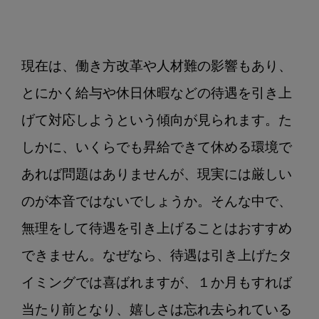
ス
タ
ッ
現在は、働き方改革や人材難の影響もあり、
フ
の
とにかく給与や休日休暇などの待遇を引き上
マ
げて対応しようという傾向が見られます。た
ネ
ジ
しかに、いくらでも昇給できて休める環境で
メ
あれば問題はありませんが、現実には厳しい
ン
ト
のが本音ではないでしょうか。そんな中で、
と
無理をして待遇を引き上げることはおすすめ
は
できません。なぜなら、待遇は引き上げたタ
イミングでは喜ばれますが、１か月もすれば
当たり前となり、嬉しさは忘れ去られている