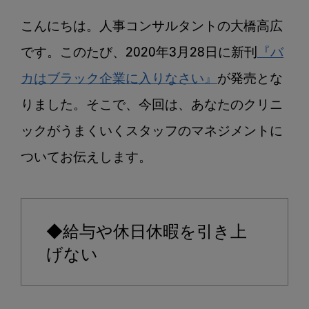
た
こんにちは。人事コンサルタントの大橋高広
の
歯
です。このたび、2020年3月28日に新刊
『バ
科
カはブラック企業に入りなさい』
が発売とな
医
りました。そこで、今回は、あなたのクリニ
院
が
ックがうまくいくスタッフのマネジメントに
う
ついてお伝えします。

ま
く
い
く
◆給与や休日休暇を引き上
「こ
れ
げない
か
ら」
の