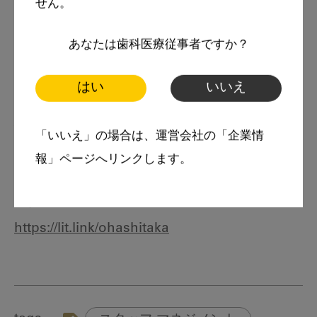
せん。
にて歓楽街での飛び込み営業を経て、経済団体
に入職し中小企業の経営支援に従事する。 その
あなたは歯科医療従事者ですか？
際、橋下徹氏による府政改革を経験。 その後、
はい
いいえ
中堅製造業で総務経理を担当する傍ら、父から
息子への事業承継を推進。 2015年、NCコンサ
「いいえ」の場合は、運営会社の「企業情
ルティングを設立。
報」ページへリンクします。
大橋高広公式リンク集（ホームページ・SNSな
ど）
https://lit.link/ohashitaka