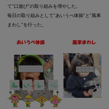
能
発
て"口遊び"の取り組みを増やした。

達
毎日の取り組みとして"あいうべ体操"と"風車
不
まわし"を行った。

全
症
そ
の
１
０
某
保
育
園
で
の
取
り