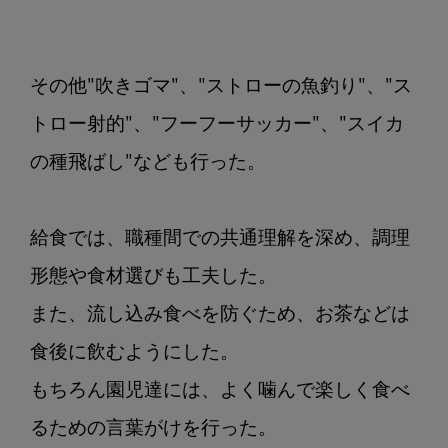
組
み
に
その他"吹きゴマ"、"ストローの魚釣り"、"ス
よ
る
トロー射的"、"フーフーサッカー"、"スイカ
口
の種飛ばし"なども行った。

腔
機
能
給食では、職種間での共通理解を深め、調理
の
形態や食材選びも工夫した。

改
善
また、流し込み食べを防ぐため、お茶などは
食後に飲むようにした。

もちろん園児達には、よく噛んで楽しく食べ
るための言葉がけを行った。
