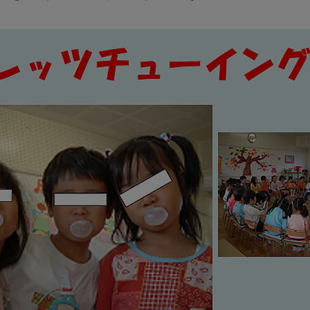
全
症
そ
の
１
６
レ
ッ
ツ
チ
ュ
ー
イ
ン
グ