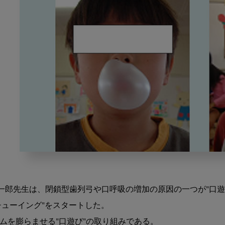
口
腔
機
順一郎先生は、閉鎖型歯列弓や口呼吸の増加の原因の一つが"口遊
能
発
ューイング"をスタートした。

達
ムを膨らませる"口遊び"の取り組みである。

不