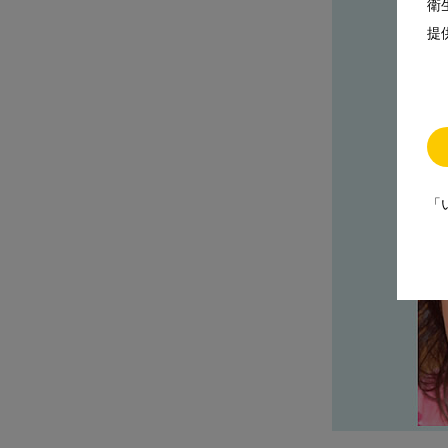
衛
提
「