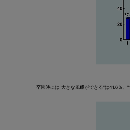
卒園時には"大きな風船ができる"は41.6％、"で