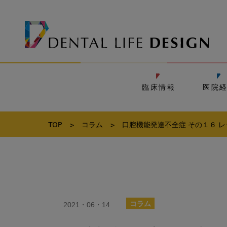
臨床情報
医院
TOP
>
コラム
>
口腔機能発達不全症 その１６ 
2021・06・14
コラム