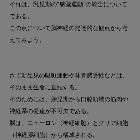
達
それは、乳児期の"感覚運動"の統合について
不
である。

全
症
この点について脳神経の発達的な観点から考
そ
えてみよう。

の
２
１
脳
の
さて新生児の吸啜運動や味覚感受性などは、
刈
そのまま生命に直結する。

り
込
そのためには、胎児期から口腔領域の筋肉や
み
神経系の発達が不可欠である。

現
象
脳は、ニューロン（神経細胞）とグリア細胞
（神経膠細胞）から構成される。
