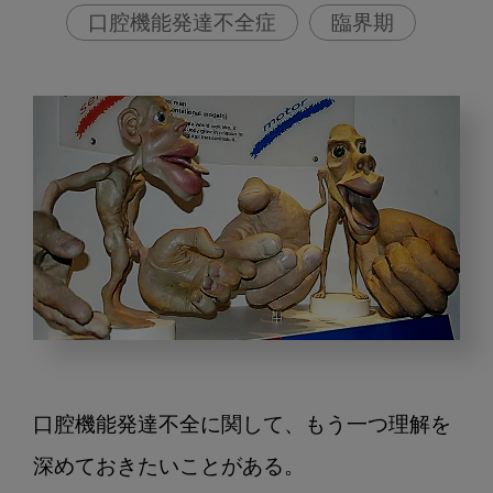
口腔機能発達不全症
臨界期
口
腔
機
口腔機能発達不全に関して、もう一つ理解を
能
発
深めておきたいことがある。
