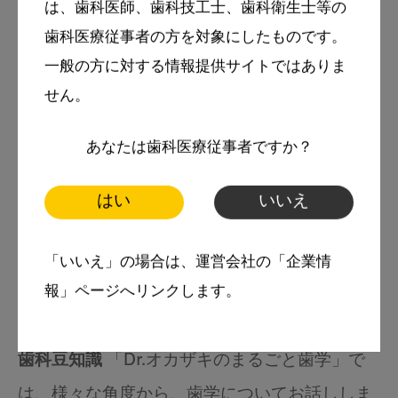
国立モンゴル医科大学 客員教授
は、歯科医師、歯科技工士、歯科衛生士等の
歯科医療従事者の方を対象にしたものです。
略歴
一般の方に対する情報提供サイトではありま
1978年 愛知学院大学歯学部 卒業 大阪大学
せん。
小児歯科 入局
あなたは歯科医療従事者ですか？
1984年 岡山大学小児歯科 講師専門：小児歯
科・障害児歯科・健康教育
はい
いいえ
所属学会等
日本小児歯科学会：指導医
「いいえ」の場合は、運営会社の「企業情
報」ページへリンクします。
日本障害者歯科学会：認定医 評議員
日本口腔衛生学会：認定医，他
歯科豆知識
「Dr.オカザキのまるごと歯学」で
は、様々な角度から、歯学についてお話ししま