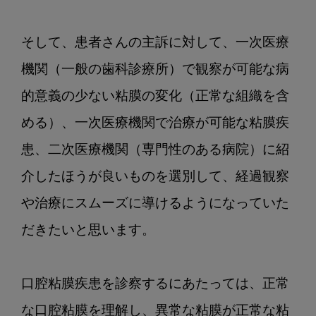
な
診
そして、患者さんの主訴に対して、一次医療
断
と
機関（一般の歯科診療所）で観察が可能な病
説
的意義の少ない粘膜の変化（正常な組織を含
明
で
める）、一次医療機関で治療が可能な粘膜疾
き
患、二次医療機関（専門性のある病院）に紹
ま
す
介したほうが良いものを選別して、経過観察
か？
や治療にスムーズに導けるようになっていた
だきたいと思います。

口腔粘膜疾患を診察するにあたっては、正常
な口腔粘膜を理解し、異常な粘膜が正常な粘