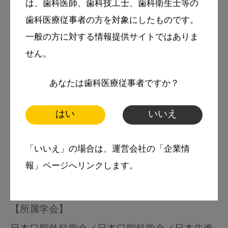
は、歯科医師、歯科技工士、歯科衛生士等の
2010～2013年 大隅鹿屋病院歯科口腔外科勤務
歯科医療従事者の方を対象にしたものです。
2013～2014年 九州大学顔面口腔外科勤務
一般の方に対する情報提供サイトではありま
2014～2016年 福岡県内の複数の歯科医院に勤
せん。
務
あなたは歯科医療従事者ですか？
2016年 やましろ歯科口腔外科開院（福
岡県福津市）
はい
いいえ
【資格】
「いいえ」の場合は、運営会社の「企業情
日本口腔外科学会認定専門医／日本口腔科学会
報」ページへリンクします。
認定認定医／歯科臨床研修指導歯科医
【所属学会】