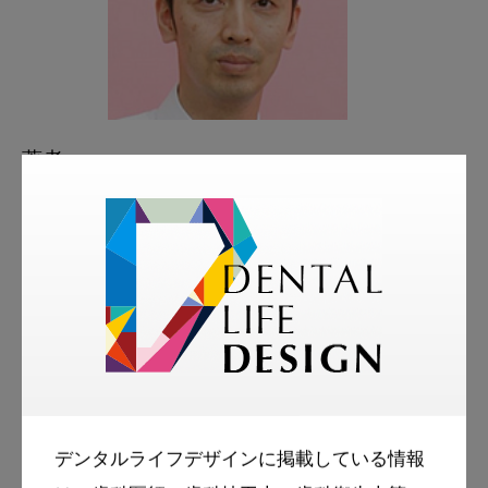
著者
山城崇裕
やましろ歯科口腔外科
略歴
2000年 九州大学歯学部卒業、九州大学
病院顔面口腔外科勤務
2006年 博士号取得（歯学博士）
デンタルライフデザインに掲載している情報
2008～2010年 飯塚病院歯科口腔外科勤務