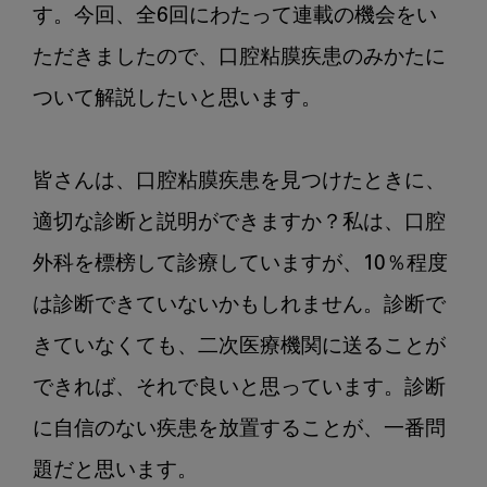
す。今回、全6回にわたって連載の機会をい
管
理
ただきましたので、口腔粘膜疾患のみかたに
を
ついて解説したいと思います。

行
お
う！
皆さんは、口腔粘膜疾患を見つけたときに、
第
1
適切な診断と説明ができますか？私は、口腔
回：
外科を標榜して診療していますが、10％程度
口
腔
は診断できていないかもしれません。診断で
粘
きていなくても、二次医療機関に送ることが
膜
疾
できれば、それで良いと思っています。診断
患、
に自信のない疾患を放置することが、一番問
適
題だと思います。

切