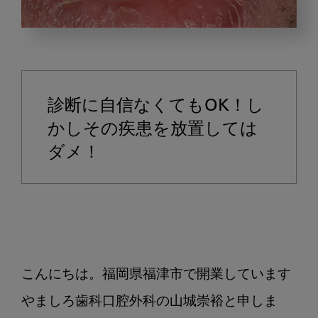
常
在
菌
の
診断に自信なくてもOK！し
役
割
かしその疾患を放置しては
を
ダメ！
理
解
し
て
口
腔
こんにちは。福岡県福津市で開業しています
粘
膜
やましろ歯科口腔外科の山城崇裕と申しま
の