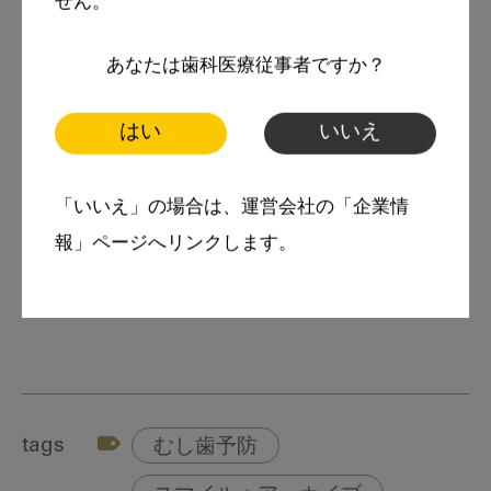
せん。
受賞。
著書に『父母ヶ浜2000日』（近著）をはじめ
あなたは歯科医療従事者ですか？
『季節の中の診療室にて』『このまま使えるDr.
はい
いいえ
もDHも!歯科医院で患者さんにしっかり説明で
きる本』（ともにクインテッセンス出版）があ
「いいえ」の場合は、運営会社の「企業情
る。
報」ページへリンクします。
浪越歯科医院ホームページ
https://www.namikoshi.jp/
tags
むし歯予防