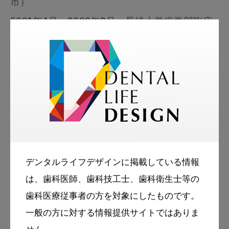
市）
2001年4月～2002年3月、長崎大学歯学部臨床
助教授
2002年4月～2010年3月、長崎大学歯学部臨床
教授
2012年4月～認定NPO法人ウォーターフロリデ
ーションファンド理事長。
学校歯科医を務める仁尾小学校（香川県三豊
市）が1999年に全日本歯科保健優良校最優秀文
デンタルライフデザインに掲載している情報
部大臣賞を受賞。
は、歯科医師、歯科技工士、歯科衛生士等の
2011年4月の歯科健診では6年生51名が永久歯カ
歯科医療従事者の方を対象にしたものです。
一般の方に対する情報提供サイトではありま
リエスフリーを達成し、日本歯科医師会長賞を