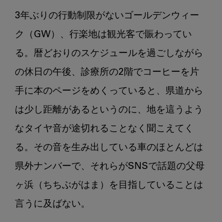
歯
3年ぶりの行動制限がないゴールデンウィー
の
少
ク（GW）、行楽地は観光客で賑わってい
な
る。暦どおりのスケジュールを過ごしながら
い
の休日の午後、診療所の2階でコーヒーを片
町
の
手に本のページをめくっていると、県道から
歯
は少し距離があるというのに、地を這うよう
科
医
なタイヤ音が途切れることなく聞こえてく
師
る。その音を生み出している車のほとんどは
の
日
県外ナンバーで、それらがSNSで話題の父母
常
ヶ浜（ちちぶがはま）を目指していることは
シ
ー
言うに及ばない。

ズ