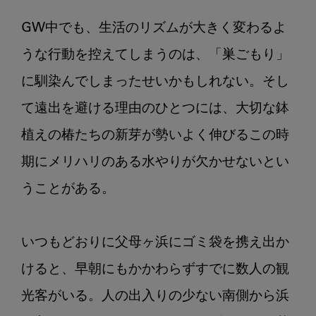
ン
２：
GW中でも、生活のリズムが大きく変わるよ
マ
うな行動を控えてしまうのは、「巣ごもり」
ス
ク
に馴染んでしまったせいかもしれない。そし
て遠出を避ける理由のひとつには、大切な鉢
植えの椿たちの新芽が勢いよく伸びるこの時
期にメリハリのある水やりが欠かせないとい
うことがある。

いつもどおりに父母ヶ浜にゴミ袋を携え出か
けると、早朝にもかかわらずすでに数人の観
光客がいる。人の出入りの少ない南側から浜