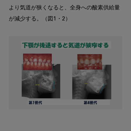
に
お
より気道が狭くなると、全身への酸素供給量
け
が減少する。（図1・2）

る
咬
合
の
変
化
そ
の
24
酸
素
供
給
量
と