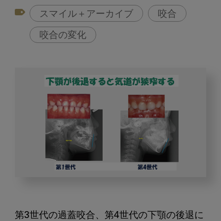
スマイル＋アーカイブ
咬合
咬合の変化
発
達
期
第3世代の過蓋咬合、第4世代の下顎の後退に