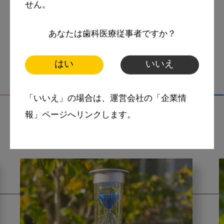
せん。
tags
スマイル＋アーカイブ
咬合
咬合の変化
あなたは歯科医療従事者ですか？
はい
いいえ
「いいえ」の場合は、運営会社の「企業情
報」ページへリンクします。
関連記事