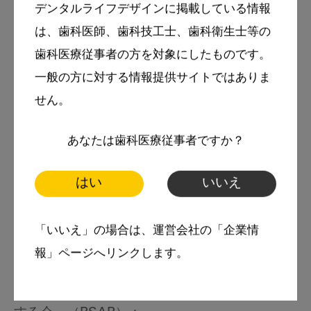
デンタルライフデザインに掲載している情報
略歴
は、歯科医師、歯科技工士、歯科衛生士等の
1996年 大阪大学歯学部卒業
歯科医療従事者の方を対象にしたものです。
大阪大学歯学部歯科保存学講座入局
一般の方に対する情報提供サイトではありま
せん。
2000年 スウェーデン王立マルメ大学歯学部カ
リオロジー講座客員研究員
あなたは歯科医療従事者ですか？
2001年 山形県酒田市日吉歯科診療所勤務
2007年 アイルランド国立コーク大学大学院修
はい
いいえ
了 Master of Dental Public Health 取得
「いいえ」の場合は、運営会社の「企業情
2018年 同大学院修了 PhD 取得
報」ページへリンクします。
NPO法人「科学的なむし歯・歯周病予防を推進