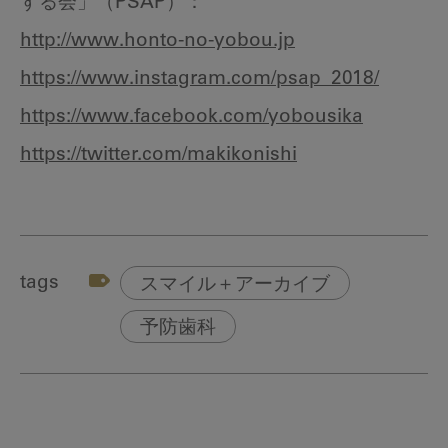
する会」（PSAP）：
http://www.honto-no-yobou.jp
https://www.instagram.com/psap_2018/
https://www.facebook.com/yobousika
https://twitter.com/makikonishi
tags
スマイル＋アーカイブ
予防歯科