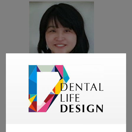
著者
西 真紀子
NPO法人「科学的なむし歯・歯周病予防を推進
する会」（PSAP）理事長・歯科医師
㈱モリタ アドバイザー