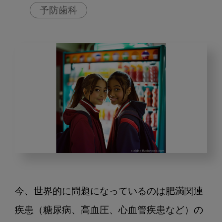
予防歯科
学
校
の
今、世界的に問題になっているのは肥満関連
自
動
疾患（糖尿病、高血圧、心血管疾患など）の