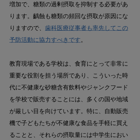
販
増加で、糖類の過剰摂取を抑制する必要があ
売
ります。齲蝕も糖類の頻回な摂取が原因にな
機
で
りますので、
歯科医療従事者も率先してこの
不
予防活動に協力すべきです
。

健
康
な
教育現場である学校は、食育にとって非常に
食
品
重要な役割を担う場所であり、こういった時
を
代に不健康な砂糖含有飲料やジャンクフード
売
る
を学校で販売することには、多くの国や地域
こ
が厳しい目を向けています。特に、自動販売
と
機で子どもたちが不健康な食品を手軽に買え
ることと、それらの摂取量には中学生におい